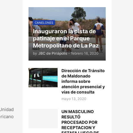
CANELONES
Inauguraron la pista de
patinaje en el Parque
Metropolitano de La Paz
by
JBC de Piriápolis
-
febrero 16, 2020
Dirección de Tránsito
de Maldonado
informa sobre
atención presencial y
vías de consulta
mayo 13, 2020
 Unidad
UN MASCULINO
ericano
RESULTÓ
PROCESADO POR
RECEPTACION Y
ESTAFA LUEGO DE