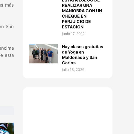
sus más
REALIZAR UNA
MANIOBRA CON UN
CHEQUE EN
PERJUICIO DE
 en San
ESTACION
junio 17, 2012
Hay clases gratuitas
 encima
de Yoga en
de esta
Maldonado y San
Carlos
julio 13, 2026