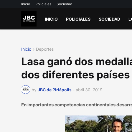
Inicio
Policiales
Sociedad
INICIO
POLICIALES
SOCIEDAD
L
Inicio
Deportes
Lasa ganó dos medalla
dos diferentes países
by
JBC de Piriápolis
-
abril 30, 2019
En importantes competencias continentales desarroll