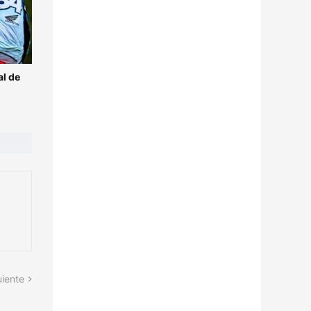
l de
uiente