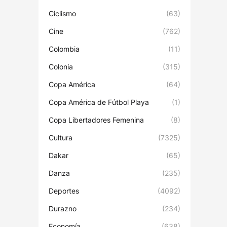
Ciclismo
(63)
Cine
(762)
Colombia
(11)
Colonia
(315)
Copa América
(64)
Copa América de Fútbol Playa
(1)
Copa Libertadores Femenina
(8)
Cultura
(7325)
Dakar
(65)
Danza
(235)
Deportes
(4092)
Durazno
(234)
Economía
(638)