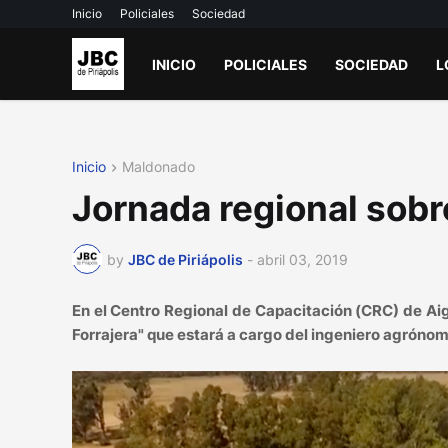
Inicio
Policiales
Sociedad
INICIO
POLICIALES
SOCIEDAD
L
Inicio
Maldonado
Jornada regional sob
by
JBC de Piriápolis
-
abril 03, 2019
En el Centro Regional de Capacitación (CRC) de Ai
Forrajera" que estará a cargo del ingeniero agróno