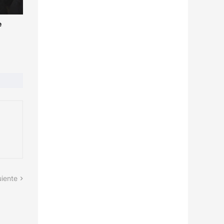
e
uiente