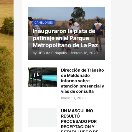
CANELONES
Inauguraron la pista de
patinaje en el Parque
Metropolitano de La Paz
by
JBC de Piriápolis
-
febrero 16, 2020
Dirección de Tránsito
de Maldonado
informa sobre
atención presencial y
vías de consulta
mayo 13, 2020
UN MASCULINO
RESULTÓ
PROCESADO POR
RECEPTACION Y
ESTAFA LUEGO DE