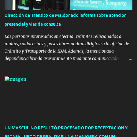
la realización de eventos culturales. Próximo a la pista, se
instalaron juegos infantiles y equipamiento urbano (bancos de
Dirección de Tránsito de Maldonado informa sobre atención
hormigón y sets de bancos y mesas). A su vez, se incorporaron
presencial y vías de consulta
nuevos pavimentos e iluminación. La totalidad de estas obras
implicaron una inversión estimada ...
Las personas interesadas en efectuar trámites relacionados a
multas, cuidacoches y pases libres podrán dirigirse a la oficina de
Tránsito y Transporte de la IDM. Además, la mencionada
dependencia brinda asesoramiento mediante comunicación
telefónica y correo electrónico. La dependencia admitirá el ingreso
de hasta cinco personas a la oficina. En cuanto a la atención
presencial comprende los siguientes trámites: Multas: devolución
de licencias de conducir retenidas por espirometrías y trámites
para la devolución de motos retenidas. Cuidacoches en general.
Pases libres: recargas, renovaciones y estudiantes. Información por
vía telefónica y correo electrónico: Multas: reclamos o consultas a
descargostransito@maldonado.gub.uy, o al teléfono 4222
1921(interno 1456). Cuidacoches: consultas a
UN MASCULINO RESULTÓ PROCESADO POR RECEPTACION Y
transitoytransporte@maldonado.gub.uy, teléfono 4222
ESTAFA LUEGO DE REALIZAR UNA MANIOBRA CON UN