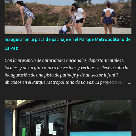
Inauguraron la pista de patinaje en el Parque Metropolitano de
La Paz
Con la presencia de autoridades nacionales, departamentales y
locales, y de un gran marco de vecinos y vecinas, se llevó a cabo la
inauguración de una pista de patinaje y de un sector infantil
ubicados en el Parque Metropolitano de La Paz. El proyecto cuenta
con el apoyo del Fondo + Local que es impulsado por el Programa
Uruguay Integra, de la Dirección de Descentralización e Inversión
Pública de OPP, así como aportes del Gobierno de Canelones y del
Ministerio de Transporte y Obras Públicas. La nueva
infraestructura deportiva consiste en una plataforma de 35 m por
20 m con banco de hormigón sobre sus laterales. Su destino será
polifuncional, permitiendo la práctica de patín, hockey, gimnasia y