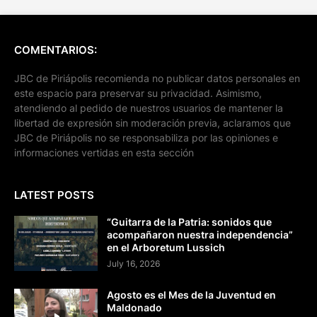
COMENTARIOS:
JBC de Piriápolis recomienda no publicar datos personales en
este espacio para preservar su privacidad. Asimismo,
atendiendo al pedido de nuestros usuarios de mantener la
libertad de expresión sin moderación previa, aclaramos que
JBC de Piriápolis no se responsabiliza por las opiniones e
informaciones vertidas en esta sección
LATEST POSTS
“Guitarra de la Patria: sonidos que
acompañaron nuestra independencia”
en el Arboretum Lussich
July 16, 2026
Agosto es el Mes de la Juventud en
Maldonado