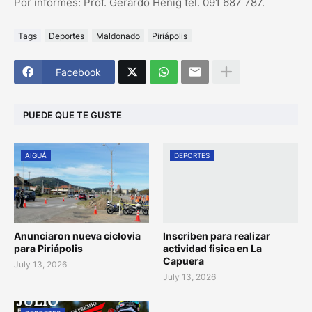
Por informes: Prof. Gerardo Henig tel. 091 687 787.
Tags
Deportes
Maldonado
Piriápolis
Facebook
PUEDE QUE TE GUSTE
AIGUÁ
DEPORTES
Anunciaron nueva ciclovia
Inscriben para realizar
para Piriápolis
actividad fisica en La
Capuera
July 13, 2026
July 13, 2026