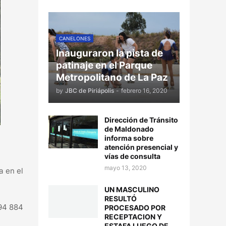
CANELONES
Inauguraron la pista de
patinaje en el Parque
Metropolitano de La Paz
by
JBC de Piriápolis
-
febrero 16, 2020
Dirección de Tránsito
de Maldonado
informa sobre
atención presencial y
vías de consulta
mayo 13, 2020
a en el
UN MASCULINO
RESULTÓ
094 884
PROCESADO POR
RECEPTACION Y
ESTAFA LUEGO DE