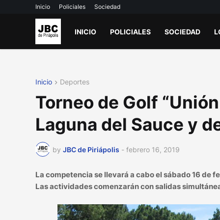
Inicio
Policiales
Sociedad
INICIO
POLICIALES
SOCIEDAD
L
Inicio
Deportes
Torneo de Golf “Unión
Laguna del Sauce y del
by
JBC de Piriápolis
-
febrero 16, 2019
La competencia se llevará a cabo el sábado 16 de feb
Las actividades comenzarán con salidas simultánea