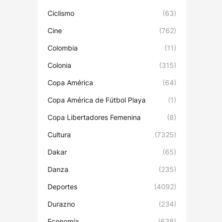
Ciclismo
(63)
Cine
(762)
Colombia
(11)
Colonia
(315)
Copa América
(64)
Copa América de Fútbol Playa
(1)
Copa Libertadores Femenina
(8)
Cultura
(7325)
Dakar
(65)
Danza
(235)
Deportes
(4092)
Durazno
(234)
Economía
(638)