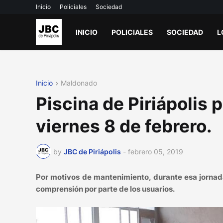
Inicio
Policiales
Sociedad
INICIO
POLICIALES
SOCIEDAD
L
Inicio
Maldonado
Piscina de Piriápolis
viernes 8 de febrero.
by
JBC de Piriápolis
-
febrero 05, 2019
Por motivos de mantenimiento, durante esa jornada 
comprensión por parte de los usuarios.