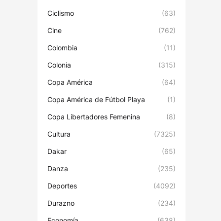
Ciclismo
(63)
Cine
(762)
Colombia
(11)
Colonia
(315)
Copa América
(64)
Copa América de Fútbol Playa
(1)
Copa Libertadores Femenina
(8)
Cultura
(7325)
Dakar
(65)
Danza
(235)
Deportes
(4092)
Durazno
(234)
Economía
(638)