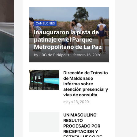
CANELONES
Inauguraron la pista de
patinaje en el Parque
Metropolitano de La Paz
by
JBC de Piriápolis
-
febrero 16, 2020
Dirección de Tránsito
de Maldonado
informa sobre
atención presencial y
vías de consulta
mayo 13, 2020
UN MASCULINO
RESULTÓ
PROCESADO POR
RECEPTACION Y
ESTAFA LUEGO DE