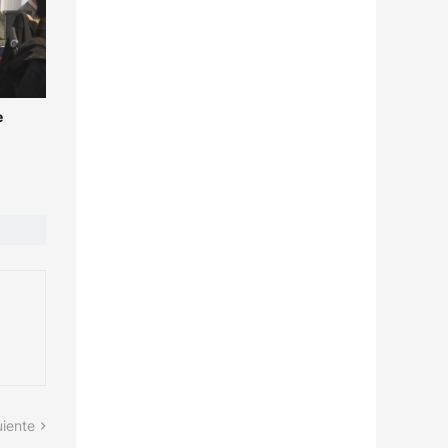
e
uiente