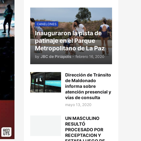
CANELONES
Inauguraron la pista de
patinaje en el Parque
Metropolitano de La Paz
by
JBC de Piriápolis
-
febrero 16, 2020
Dirección de Tránsito
de Maldonado
informa sobre
atención presencial y
vías de consulta
mayo 13, 2020
UN MASCULINO
RESULTÓ
PROCESADO POR
RECEPTACION Y
ESTAFA LUEGO DE