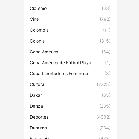
Ciclismo
(63)
Cine
(762)
Colombia
(11)
Colonia
(315)
Copa América
(64)
Copa América de Fútbol Playa
(1)
Copa Libertadores Femenina
(8)
Cultura
(7325)
Dakar
(65)
Danza
(235)
Deportes
(4092)
Durazno
(234)
Economía
(638)