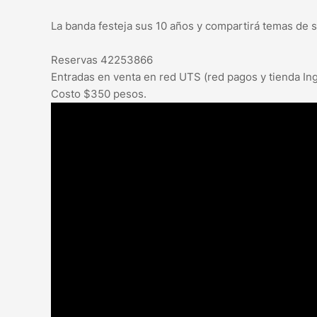
La banda festeja sus 10 años y compartirá temas de 
Reservas 42253866
Entradas en venta en red UTS (red pagos y tienda Ing
Costo $350 pesos.