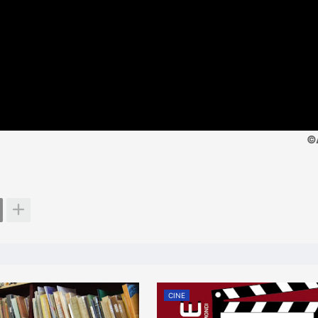
©
CINE