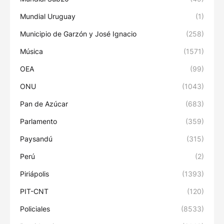
Mundial Uruguay
(1)
Municipio de Garzón y José Ignacio
(258)
Música
(1571)
OEA
(99)
ONU
(1043)
Pan de Azúcar
(683)
Parlamento
(359)
Paysandú
(315)
Perú
(2)
Piriápolis
(1393)
PIT-CNT
(120)
Policiales
(8533)