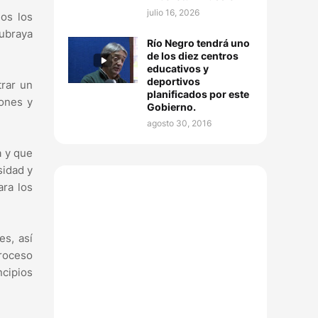
julio 16, 2026
os los
subraya
Río Negro tendrá uno
de los diez centros
educativos y
deportivos
trar un
planificados por este
iones y
Gobierno.
agosto 30, 2016
a y que
sidad y
ara los
es, así
proceso
ncipios