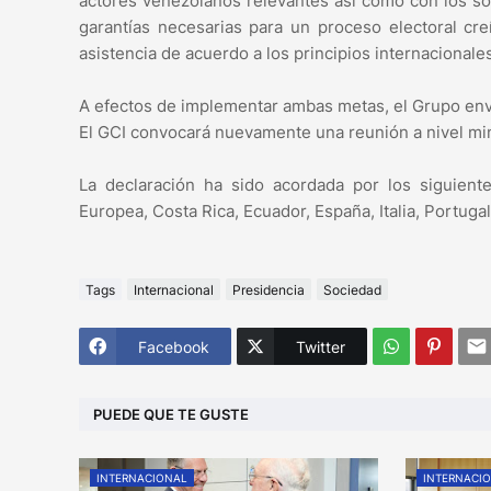
actores venezolanos relevantes así como con los soci
garantías necesarias para un proceso electoral cre
asistencia de acuerdo a los principios internacionale
A efectos de implementar ambas metas, el Grupo envi
El GCI convocará nuevamente una reunión a nivel min
La declaración ha sido acordada por los siguien
Europea, Costa Rica, Ecuador, España, Italia, Portuga
Tags
Internacional
Presidencia
Sociedad
Facebook
Twitter
PUEDE QUE TE GUSTE
INTERNACIONAL
INTERNACI