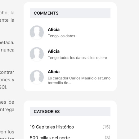
cho, la
COMMENTS
ente la
Alicia
Tengo los datos
petada.
s nunca
Alicia
Tengo todos los datos si los quiere
Alicia
contrar
Es cargador Carlos Mauricio saturno
iones y
torrecilla tie...
GCI.
nes de
entrega
CATEGORIES
19 Capitales Histórico
(15)
con los
500 millas del norte
(3)