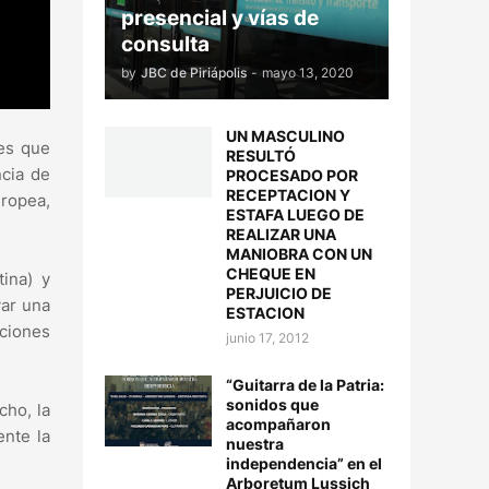
presencial y vías de
consulta
by
JBC de Piriápolis
-
mayo 13, 2020
UN MASCULINO
nes que
RESULTÓ
ncia de
PROCESADO POR
RECEPTACION Y
uropea,
ESTAFA LUEGO DE
REALIZAR UNA
MANIOBRA CON UN
CHEQUE EN
ina) y
PERJUICIO DE
yar una
ESTACION
cciones
junio 17, 2012
“Guitarra de la Patria:
sonidos que
cho, la
acompañaron
ente la
nuestra
independencia” en el
Arboretum Lussich