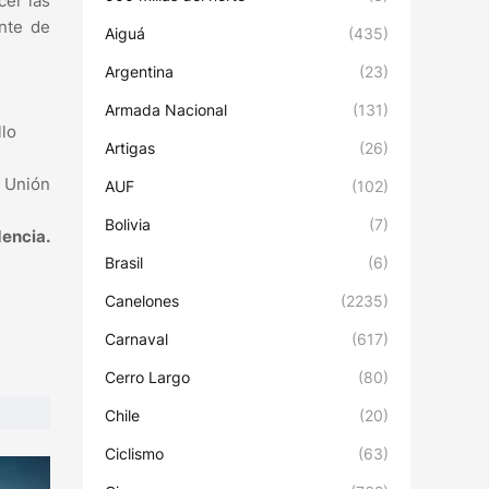
cer las
ente de
Aiguá
(435)
Argentina
(23)
Armada Nacional
(131)
llo
Artigas
(26)
 Unión
AUF
(102)
Bolivia
(7)
encia.
Brasil
(6)
Canelones
(2235)
Carnaval
(617)
Cerro Largo
(80)
Chile
(20)
Ciclismo
(63)