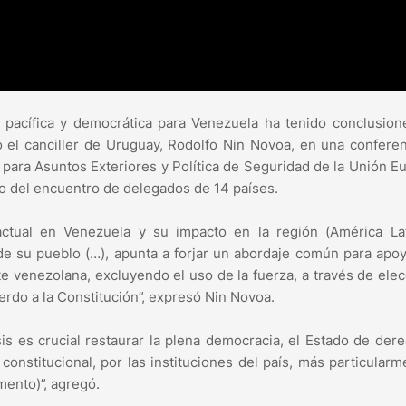
 pacífica y democrática para Venezuela ha tenido conclusio
o el canciller de Uruguay, Rodolfo Nin Novoa, en una confere
e para Asuntos Exteriores y Política de Seguridad de la Unión E
no del encuentro de delegados de 14 países.
 actual en Venezuela y su impacto en la región (América Lat
 de su pueblo (…), apunta a forjar un abordaje común para apo
te venezolana, excluyendo el uso de la fuerza, a través de ele
uerdo a la Constitución”, expresó Nin Novoa.
s es crucial restaurar la plena democracia, el Estado de dere
onstitucional, por las instituciones del país, más particularm
ento)”, agregó.