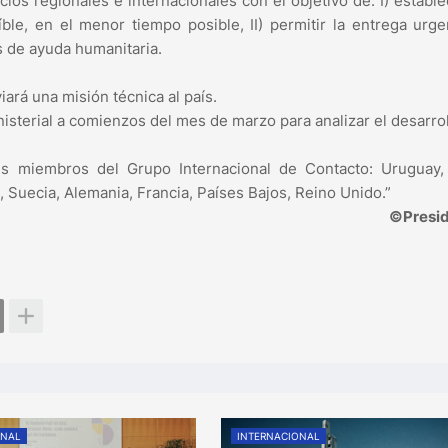
os regionales e internacionales con el objetivo de: I) estable
íble, en el menor tiempo posible, II) permitir la entrega urg
s de ayuda humanitaria.
ará una misión técnica al país.
isterial a comienzos del mes de marzo para analizar el desarro
tes miembros del Grupo Internacional de Contacto: Uruguay,
l, Suecia, Alemania, Francia, Países Bajos, Reino Unido.”
©Presid
ONAL
INTERNACIONAL