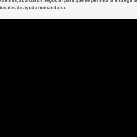
. Además, acordaron negociar para que se permita la entrega 
cionales de ayuda humanitaria.