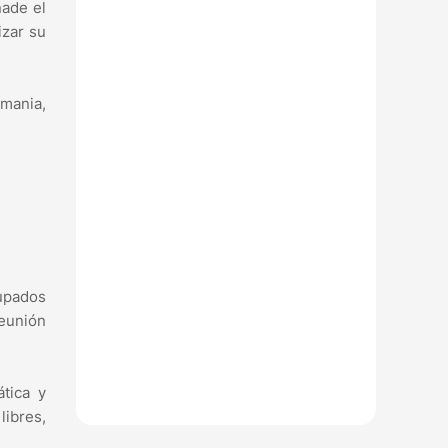
ñade el
izar su
emania,
cupados
reunión
ática y
ibres,