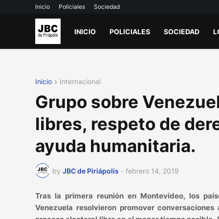
Inicio
Policiales
Sociedad
INICIO
POLICIALES
SOCIEDAD
L
Inicio
Internacional
Grupo sobre Venezuel
libres, respeto de de
ayuda humanitaria.
by
JBC de Piriápolis
-
febrero 14, 2019
Tras la primera reunión en Montevideo, los país
Venezuela resolvieron promover conversaciones a