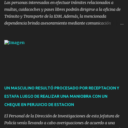
implicaron una inversión estimada ...
Las personas interesadas en efectuar trámites relacionados a
multas, cuidacoches y pases libres podrán dirigirse a la oficina de
Tránsito y Transporte de la IDM. Además, la mencionada
dependencia brinda asesoramiento mediante comunicación
telefónica y correo electrónico. La dependencia admitirá el ingreso
de hasta cinco personas a la oficina. En cuanto a la atención
presencial comprende los siguientes trámites: Multas: devolución
de licencias de conducir retenidas por espirometrías y trámites
para la devolución de motos retenidas. Cuidacoches en general.
Pases libres: recargas, renovaciones y estudiantes. Información por
vía telefónica y correo electrónico: Multas: reclamos o consultas a
descargostransito@maldonado.gub.uy, o al teléfono 4222
1921(interno 1456). Cuidacoches: consultas a
UN MASCULINO RESULTÓ PROCESADO POR RECEPTACION Y
transitoytransporte@maldonado.gub.uy, teléfono 4222
ESTAFA LUEGO DE REALIZAR UNA MANIOBRA CON UN
1921(interno 1246). Transporte: consultas generales relacionadas a
CHEQUE EN PERJUICIO DE ESTACION
Uber y Taxi, a través de transporte@maldonado.gub.uy, t...
El Personal de la Dirección de Investigaciones de esta Jefatura de
Policía venía llevando a cabo averiguaciones de acuerdo a una