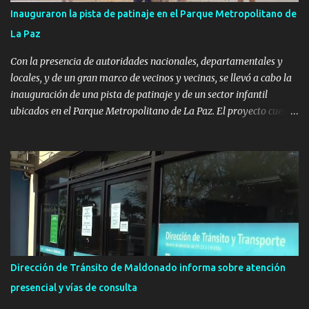
Inauguraron la pista de patinaje en el Parque Metropolitano de
La Paz
Con la presencia de autoridades nacionales, departamentales y
locales, y de un gran marco de vecinos y vecinas, se llevó a cabo la
inauguración de una pista de patinaje y de un sector infantil
ubicados en el Parque Metropolitano de La Paz. El proyecto cuenta
con el apoyo del Fondo + Local que es impulsado por el Programa
Uruguay Integra, de la Dirección de Descentralización e Inversión
Pública de OPP, así como aportes del Gobierno de Canelones y del
Ministerio de Transporte y Obras Públicas. La nueva
infraestructura deportiva consiste en una plataforma de 35 m por
20 m con banco de hormigón sobre sus laterales. Su destino será
polifuncional, permitiendo la práctica de patín, hockey, gimnasia y
la realización de eventos culturales. Próximo a la pista, se
instalaron juegos infantiles y equipamiento urbano (bancos de
Dirección de Tránsito de Maldonado informa sobre atención
hormigón y sets de bancos y mesas). A su vez, se incorporaron
presencial y vías de consulta
nuevos pavimentos e iluminación. La totalidad de estas obras