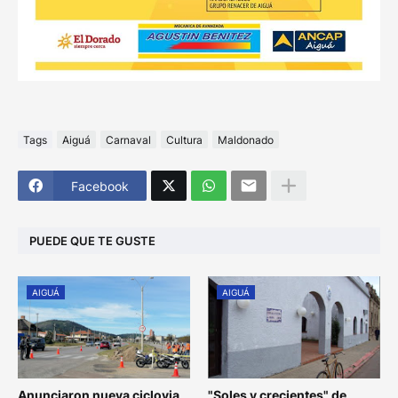
Tags
Aiguá
Carnaval
Cultura
Maldonado
Facebook
PUEDE QUE TE GUSTE
AIGUÁ
AIGUÁ
Anunciaron nueva ciclovia
"Soles y crecientes" de