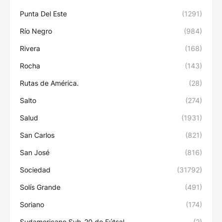
Punta Del Este
(1291)
Río Negro
(984)
Rivera
(168)
Rocha
(143)
Rutas de América.
(28)
Salto
(274)
Salud
(1931)
San Carlos
(821)
San José
(816)
Sociedad
(31792)
Solís Grande
(491)
Soriano
(174)
Sudamericano Sub-20 de Fútsal
(2)