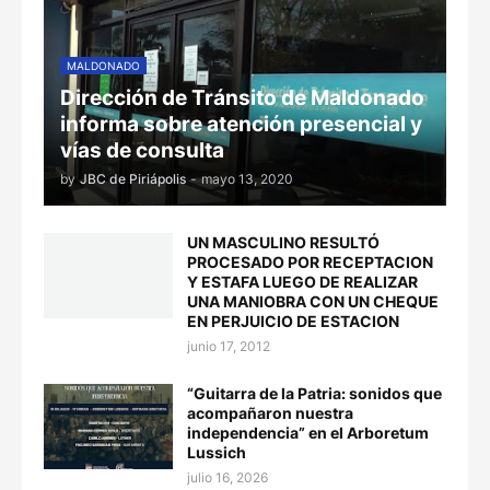
MALDONADO
Dirección de Tránsito de Maldonado
informa sobre atención presencial y
vías de consulta
by
JBC de Piriápolis
-
mayo 13, 2020
UN MASCULINO RESULTÓ
PROCESADO POR RECEPTACION
Y ESTAFA LUEGO DE REALIZAR
UNA MANIOBRA CON UN CHEQUE
EN PERJUICIO DE ESTACION
junio 17, 2012
“Guitarra de la Patria: sonidos que
acompañaron nuestra
independencia” en el Arboretum
Lussich
julio 16, 2026