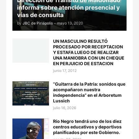
Dirección de Tránsito de Maldonado
informa sobre atención presencial y
vías de consulta
by
JBC de Piriápolis
-
mayo 13, 2020
UN MASCULINO RESULTÓ
PROCESADO POR RECEPTACION
Y ESTAFA LUEGO DE REALIZAR
UNA MANIOBRA CON UN CHEQUE
EN PERJUICIO DE ESTACION
junio 17, 2012
“Guitarra de la Patria: sonidos que
acompañaron nuestra
independencia” en el Arboretum
Lussich
julio 16, 2026
Río Negro tendrá uno de los diez
centros educativos y deportivos
planificados por este Gobierno.