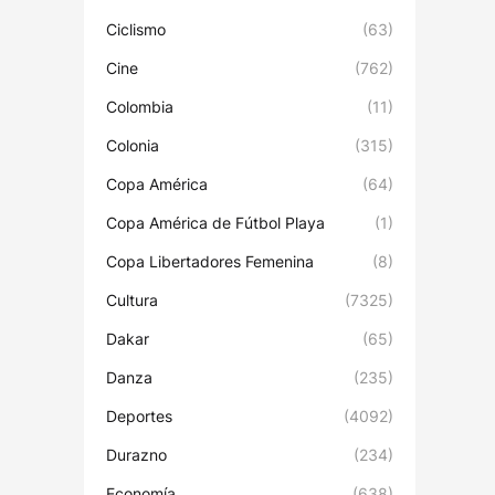
Ciclismo
(63)
Cine
(762)
Colombia
(11)
Colonia
(315)
Copa América
(64)
Copa América de Fútbol Playa
(1)
Copa Libertadores Femenina
(8)
Cultura
(7325)
Dakar
(65)
Danza
(235)
Deportes
(4092)
Durazno
(234)
Economía
(638)