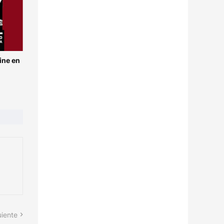
ine en
uiente