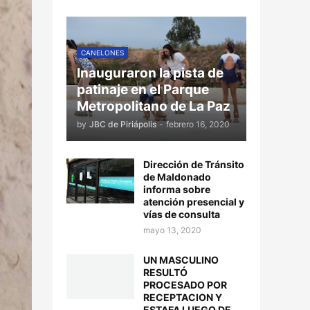
CANELONES
Inauguraron la pista de
patinaje en el Parque
Metropolitano de La Paz
by
JBC de Piriápolis
-
febrero 16, 2020
Dirección de Tránsito
de Maldonado
informa sobre
atención presencial y
vías de consulta
mayo 13, 2020
UN MASCULINO
RESULTÓ
PROCESADO POR
RECEPTACION Y
ESTAFA LUEGO DE