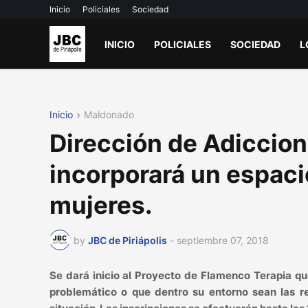
Inicio
Policiales
Sociedad
INICIO
POLICIALES
SOCIEDAD
L
Inicio
Maldonado
Dirección de Adiccion
incorporará un espacio
mujeres.
by
JBC de Piriápolis
-
septiembre 07, 2018
Se dará inicio al Proyecto de Flamenco Terapia q
problemático o que dentro su entorno sean las r