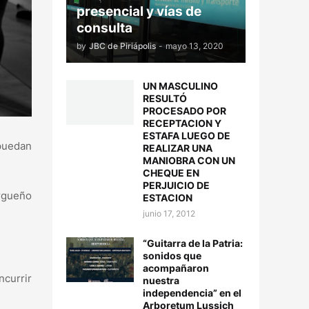
presencial y vías de
consulta
by
JBC de Piriápolis
-
mayo 13, 2020
UN MASCULINO
RESULTÓ
PROCESADO POR
RECEPTACION Y
ESTAFA LUEGO DE
 puedan
REALIZAR UNA
MANIOBRA CON UN
CHEQUE EN
PERJUICIO DE
urgueño
ESTACION
junio 17, 2012
“Guitarra de la Patria:
sonidos que
acompañaron
ncurrir
nuestra
independencia” en el
Arboretum Lussich