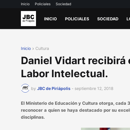
Inicio
Policiales
Sociedad
INICIO
POLICIALES
SOCIEDAD
L
Inicio
Cultura
Daniel Vidart recibirá
Labor Intelectual.
by
JBC de Piriápolis
-
septiembre 12, 2018
El Ministerio de Educación y Cultura otorga, cada 3
reconocer a quien se haya destacado por su excelen
disciplinas.