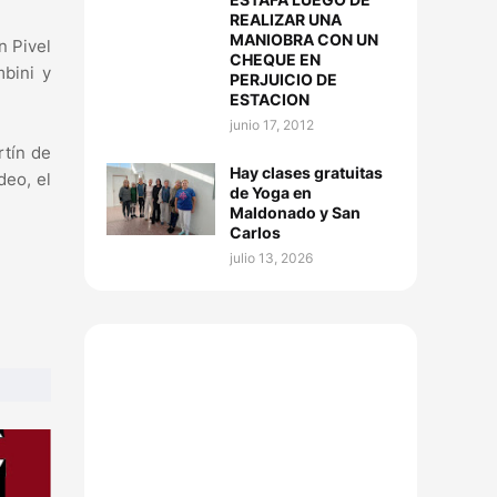
REALIZAR UNA
MANIOBRA CON UN
n Pivel
CHEQUE EN
mbini y
PERJUICIO DE
ESTACION
junio 17, 2012
rtín de
Hay clases gratuitas
deo, el
de Yoga en
Maldonado y San
Carlos
julio 13, 2026