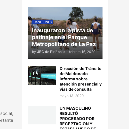
CANELONES
Inauguraron la pista de
patinaje en el Parque
Metropolitano de La Paz
by
JBC de Piriápolis
-
febrero 16, 2020
Dirección de Tránsito
de Maldonado
informa sobre
atención presencial y
vías de consulta
mayo 13, 2020
UN MASCULINO
social,
RESULTÓ
PROCESADO POR
rtante
RECEPTACION Y
ESTAFA LUEGO DE