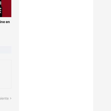
ine en
uiente