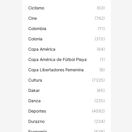
Ciclismo
(63)
Cine
(762)
Colombia
(11)
Colonia
(315)
Copa América
(64)
Copa América de Fútbol Playa
(1)
Copa Libertadores Femenina
(8)
Cultura
(7325)
Dakar
(65)
Danza
(235)
Deportes
(4092)
Durazno
(234)
Economía
(638)