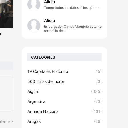
Alicia
Tengo todos los datos si los quiere
Alicia
Es cargador Carlos Mauricio saturno
torrecilla tie...
e
CATEGORIES
19 Capitales Histórico
(15)
500 millas del norte
(3)
Aiguá
(435)
Argentina
(23)
Armada Nacional
(131)
Artigas
(26)
uiente