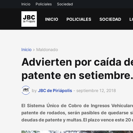
Inicio
Policiales
Sociedad
INICIO
POLICIALES
SOCIEDAD
L
Inicio
Maldonado
Advierten por caída d
patente en setiembre
by
JBC de Piriápolis
-
septiembre 12, 2018
El Sistema Único de Cobro de Ingresos Vehicular
patente de rodados, serán pasibles de quedarse s
deudas de patente y multas. El plazo vence este 20