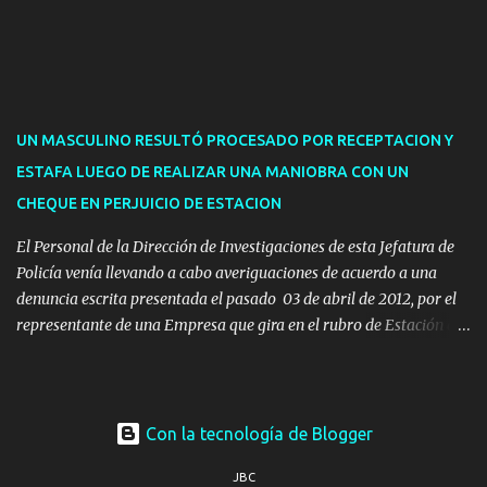
para la devolución de motos retenidas. Cuidacoches en general.
Pases libres: recargas, renovaciones y estudiantes. Información por
vía telefónica y correo electrónico: Multas: reclamos o consultas a
descargostransito@maldonado.gub.uy, o al teléfono 4222
1921(interno 1456). Cuidacoches: consultas a
UN MASCULINO RESULTÓ PROCESADO POR RECEPTACION Y
transitoytransporte@maldonado.gub.uy, teléfono 4222
ESTAFA LUEGO DE REALIZAR UNA MANIOBRA CON UN
1921(interno 1246). Transporte: consultas generales relacionadas a
CHEQUE EN PERJUICIO DE ESTACION
Uber y Taxi, a través de transporte@maldonado.gub.uy, t...
El Personal de la Dirección de Investigaciones de esta Jefatura de
Policía venía llevando a cabo averiguaciones de acuerdo a una
denuncia escrita presentada el pasado 03 de abril de 2012, por el
representante de una Empresa que gira en el rubro de Estación de
Servicio de la ciudad de Pan de Azúcar.-
Con la tecnología de Blogger
JBC