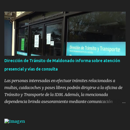
con el apoyo del Fondo + Local que es impulsado por el Programa
Uruguay Integra, de la Dirección de Descentralización e Inversión
Pública de OPP, así como aportes del Gobierno de Canelones y del
Ministerio de Transporte y Obras Públicas. La nueva
infraestructura deportiva consiste en una plataforma de 35 m por
20 m con banco de hormigón sobre sus laterales. Su destino será
polifuncional, permitiendo la práctica de patín, hockey, gimnasia y
la realización de eventos culturales. Próximo a la pista, se
instalaron juegos infantiles y equipamiento urbano (bancos de
Dirección de Tránsito de Maldonado informa sobre atención
hormigón y sets de bancos y mesas). A su vez, se incorporaron
presencial y vías de consulta
nuevos pavimentos e iluminación. La totalidad de estas obras
implicaron una inversión estimada ...
Las personas interesadas en efectuar trámites relacionados a
multas, cuidacoches y pases libres podrán dirigirse a la oficina de
Tránsito y Transporte de la IDM. Además, la mencionada
dependencia brinda asesoramiento mediante comunicación
telefónica y correo electrónico. La dependencia admitirá el ingreso
de hasta cinco personas a la oficina. En cuanto a la atención
presencial comprende los siguientes trámites: Multas: devolución
de licencias de conducir retenidas por espirometrías y trámites