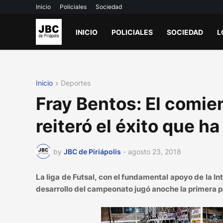
Inicio
Policiales
Sociedad
INICIO
POLICIALES
SOCIEDAD
L
Inicio
Deportes
Fray Bentos: El comien
reiteró el éxito que ha
by
JBC de Piriápolis
-
agosto 23, 2018
La liga de Futsal, con el fundamental apoyo de la In
desarrollo del campeonato jugó anoche la primera par