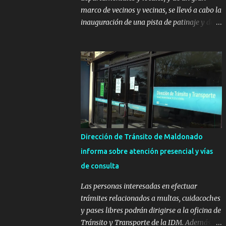
marco de vecinos y vecinas, se llevó a cabo la
inauguración de una pista de patinaje y de
un sector infantil ubicados en el Parque
Metropolitano de La Paz. El proyecto cuenta
con el apoyo del Fondo + Local que es
impulsado por el Programa Uruguay
Integra, de la Dirección de Descentralización
e Inversión Pública de OPP, así como aportes
del Gobierno de Canelones y del Ministerio
de Transporte y Obras Públicas. La nueva
infraestructura deportiva consiste en una
Dirección de Tránsito de Maldonado
plataforma de 35 m por 20 m con banco de
informa sobre atención presencial y vías
hormigón sobre sus laterales. Su destino
de consulta
será polifuncional, permitiendo la práctica
de patín, hockey, gimnasia y la realización
Las personas interesadas en efectuar
de eventos culturales. Próximo a la pista, se
trámites relacionados a multas, cuidacoches
instalaron juegos infantiles y equipamiento
y pases libres podrán dirigirse a la oficina de
urbano (bancos de hormigón y sets de
Tránsito y Transporte de la IDM. Además, la