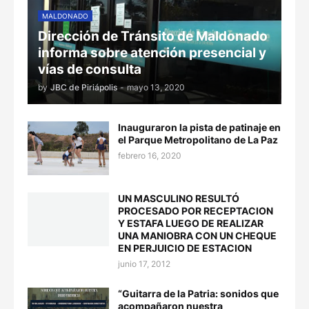
MALDONADO
Dirección de Tránsito de Maldonado
informa sobre atención presencial y
vías de consulta
by
JBC de Piriápolis
-
mayo 13, 2020
Inauguraron la pista de patinaje en
el Parque Metropolitano de La Paz
febrero 16, 2020
UN MASCULINO RESULTÓ
PROCESADO POR RECEPTACION
Y ESTAFA LUEGO DE REALIZAR
UNA MANIOBRA CON UN CHEQUE
EN PERJUICIO DE ESTACION
junio 17, 2012
“Guitarra de la Patria: sonidos que
acompañaron nuestra