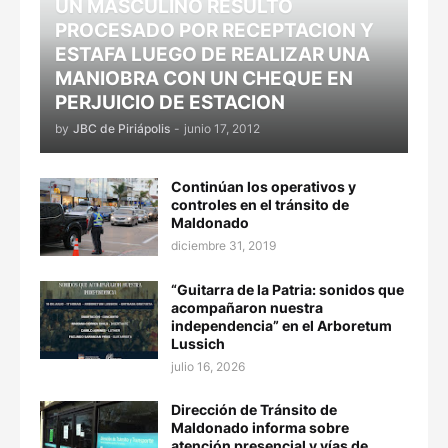
UN MASCULINO RESULTÓ
PROCESADO POR RECEPTACION Y
ESTAFA LUEGO DE REALIZAR UNA
MANIOBRA CON UN CHEQUE EN
PERJUICIO DE ESTACION
by
JBC de Piriápolis
-
junio 17, 2012
Continúan los operativos y
controles en el tránsito de
Maldonado
diciembre 31, 2019
“Guitarra de la Patria: sonidos que
acompañaron nuestra
independencia” en el Arboretum
Lussich
julio 16, 2026
Dirección de Tránsito de
Maldonado informa sobre
atención presencial y vías de