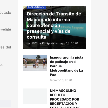
MALDONADO
mputado
Dirección de Tránsito de
Maldonado informa
sobre atención
recibió
presencial y vías de
consulta
by
JBC de Piriápolis
-
mayo 13, 2020
res del
Inauguraron la pista
de patinaje en el
o.
Parque
Metropolitano de La
Paz
febrero 16, 2020
UN MASCULINO
RESULTÓ
PROCESADO POR
RECEPTACION Y
ESTAFA LUEGO DE