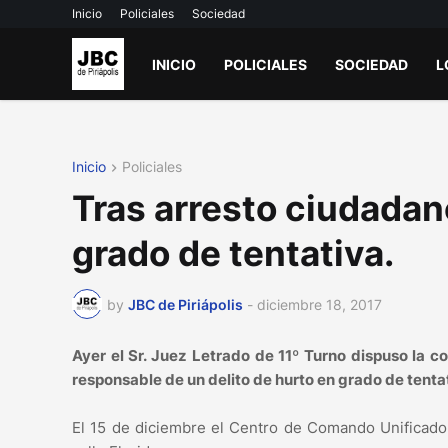
Inicio
Policiales
Sociedad
INICIO
POLICIALES
SOCIEDAD
L
Inicio
Policiales
Tras arresto ciudada
grado de tentativa.
by
JBC de Piriápolis
-
diciembre 18, 2017
Ayer el Sr. Juez Letrado de 11º Turno dispuso l
responsable de un delito de hurto en grado de tentat
El 15 de diciembre el Centro de Comando Unificado 