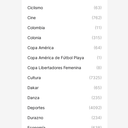
Ciclismo
(63)
Cine
(762)
Colombia
(11)
Colonia
(315)
Copa América
(64)
Copa América de Fútbol Playa
(1)
Copa Libertadores Femenina
(8)
Cultura
(7325)
Dakar
(65)
Danza
(235)
Deportes
(4092)
Durazno
(234)
Economía
(638)