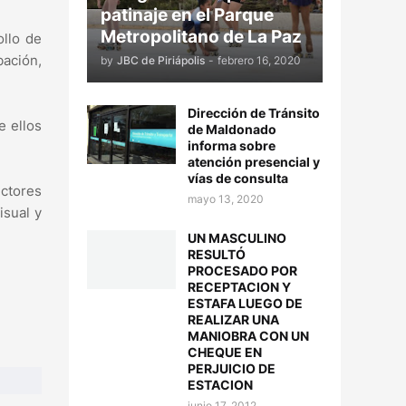
patinaje en el Parque
Metropolitano de La Paz
ollo de
bación,
by
JBC de Piriápolis
-
febrero 16, 2020
Dirección de Tránsito
e ellos
de Maldonado
informa sobre
atención presencial y
vías de consulta
ectores
mayo 13, 2020
isual y
UN MASCULINO
RESULTÓ
PROCESADO POR
RECEPTACION Y
ESTAFA LUEGO DE
REALIZAR UNA
MANIOBRA CON UN
CHEQUE EN
PERJUICIO DE
ESTACION
junio 17, 2012