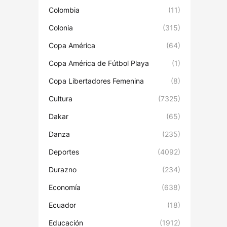
Colombia
(11)
Colonia
(315)
Copa América
(64)
Copa América de Fútbol Playa
(1)
Copa Libertadores Femenina
(8)
Cultura
(7325)
Dakar
(65)
Danza
(235)
Deportes
(4092)
Durazno
(234)
Economía
(638)
Ecuador
(18)
Educación
(1912)