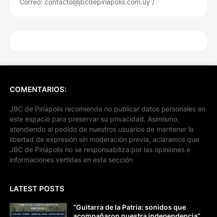
Correo: contacto@jbcdepiriapolis.com.uy /
COMENTARIOS:
JBC de Piriápolis recomienda no publicar datos personales en
este espacio para preservar su privacidad. Asimismo,
atendiendo al pedido de nuestros usuarios de mantener la
libertad de expresión sin moderación previa, aclaramos que
JBC de Piriápolis no se responsabiliza por las opiniones e
informaciones vertidas en esta sección
LATEST POSTS
“Guitarra de la Patria: sonidos que
acompañaron nuestra independencia”