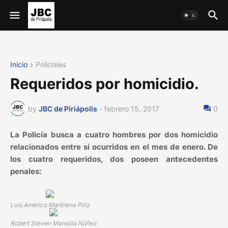
Inicio
Policiales
Requeridos por homicidio.
by
JBC de Piriápolis
-
febrero 15, 2017
0
La Policía busca a cuatro hombres por dos homicidio
relacionados entre sí ocurridos en el mes de enero. De
los cuatro requeridos, dos poseen antecedentes
penales:
Luis Américo Martirena Píriz
Robert Steven Mansilla Núñez