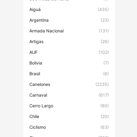
Aiguá
(435)
Argentina
(23)
Armada Nacional
(131)
Artigas
(26)
AUF
(102)
Bolivia
(7)
Brasil
(6)
Canelones
(2235)
Carnaval
(617)
Cerro Largo
(80)
Chile
(20)
Ciclismo
(63)