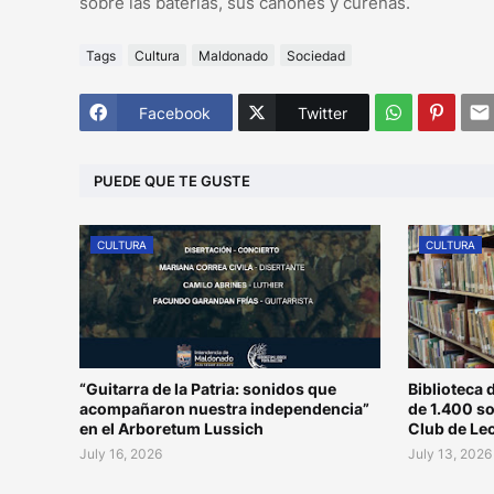
sobre las baterías, sus cañones y cureñas.
Tags
Cultura
Maldonado
Sociedad
Facebook
Twitter
PUEDE QUE TE GUSTE
CULTURA
CULTURA
“Guitarra de la Patria: sonidos que
Biblioteca 
acompañaron nuestra independencia”
de 1.400 s
en el Arboretum Lussich
Club de Le
July 16, 2026
July 13, 2026