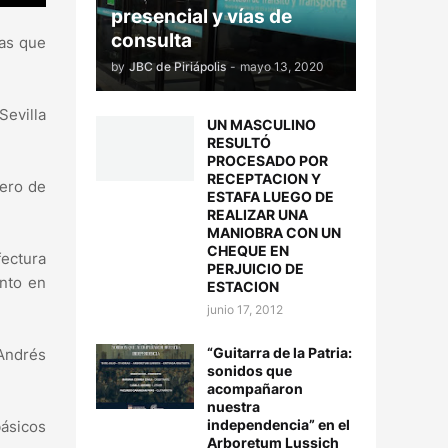
presencial y vías de
consulta
las que
by
JBC de Piriápolis
-
mayo 13, 2020
Sevilla
UN MASCULINO
RESULTÓ
PROCESADO POR
RECEPTACION Y
mero de
ESTAFA LUEGO DE
REALIZAR UNA
MANIOBRA CON UN
CHEQUE EN
fectura
PERJUICIO DE
ento en
ESTACION
junio 17, 2012
“Guitarra de la Patria:
 Andrés
sonidos que
acompañaron
nuestra
independencia” en el
básicos
Arboretum Lussich