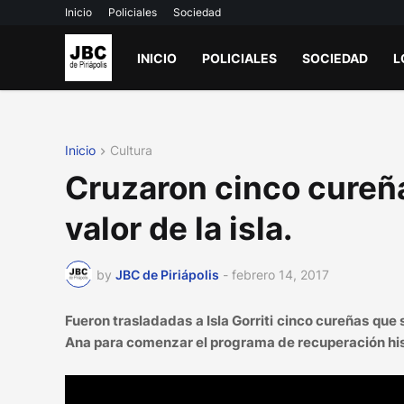
Inicio
Policiales
Sociedad
INICIO
POLICIALES
SOCIEDAD
L
Inicio
Cultura
Cruzaron cinco cureña
valor de la isla.
by
JBC de Piriápolis
-
febrero 14, 2017
Fueron trasladadas a Isla Gorriti cinco cureñas que
Ana para comenzar el programa de recuperación his