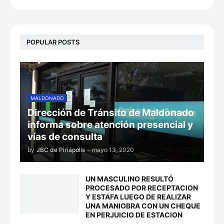
POPULAR POSTS
MALDONADO
Dirección de Tránsito de Maldonado
informa sobre atención presencial y
vías de consulta
by
JBC de Piriápolis
-
mayo 13, 2020
UN MASCULINO RESULTÓ
PROCESADO POR RECEPTACION
Y ESTAFA LUEGO DE REALIZAR
UNA MANIOBRA CON UN CHEQUE
EN PERJUICIO DE ESTACION