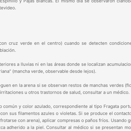
spinillo y Pajas Blancas. El mismo día se observaron cianob
tevideo.
a con cruz verde en el centro) cuando se detecten condicion
blación.
riores a lluvias ni en las áreas donde se localizan acumulaci
iana” (mancha verde, observable desde lejos).
eguen en la arena si se observan restos de manchas verdes (fl
rritaciones u otros trastornos de salud, consultar a un médico.
o común y color azulado, correspondiente al tipo Fragata por
 con sus filamentos azules o violetas. Si se produce el contacto
 frotarse con arena), aplicar compresas o paños fríos. Usando 
ca adherido a la piel. Consultar al médico si se presentan mo