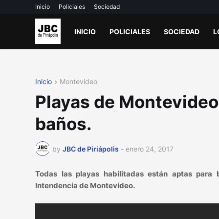
Inicio
Policiales
Sociedad
INICIO
POLICIALES
SOCIEDAD
L
Inicio
Montevideo
Playas de Montevideo 
baños.
by
JBC de Piriápolis
-
enero 24, 2017
Todas las playas habilitadas están aptas para 
Intendencia de Montevideo.