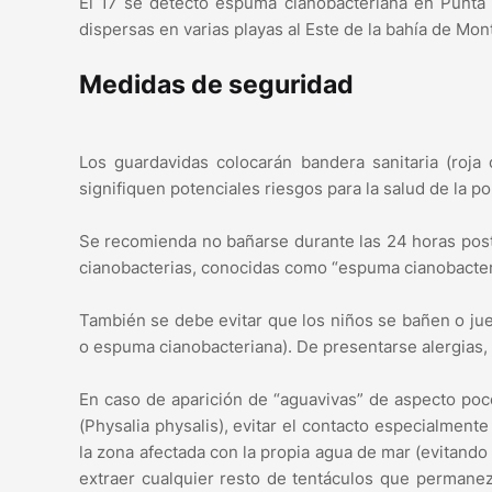
El 17 se detectó espuma cianobacteriana en Punta E
dispersas en varias playas al Este de la bahía de Mon
Medidas de seguridad
Los guardavidas colocarán bandera sanitaria (roj
signifiquen potenciales riesgos para la salud de la po
Se recomienda no bañarse durante las 24 horas poste
cianobacterias, conocidas como “espuma cianobacter
También se debe evitar que los niños se bañen o ju
o espuma cianobacteriana). De presentarse alergias, i
En caso de aparición de “aguavivas” de aspecto poc
(Physalia physalis), evitar el contacto especialmente
la zona afectada con la propia agua de mar (evitando
extraer cualquier resto de tentáculos que permanez