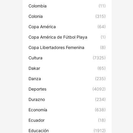
Colombia
(11)
Colonia
(315)
Copa América
(64)
Copa América de Fútbol Playa
(1)
Copa Libertadores Femenina
(8)
Cultura
(7325)
Dakar
(65)
Danza
(235)
Deportes
(4092)
Durazno
(234)
Economía
(638)
Ecuador
(18)
Educación
(1912)