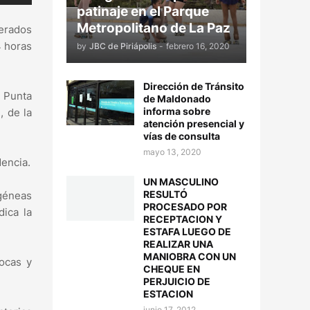
patinaje en el Parque
Metropolitano de La Paz
erados
4 horas
by
JBC de Piriápolis
-
febrero 16, 2020
Dirección de Tránsito
, Punta
de Maldonado
informa sobre
, de la
atención presencial y
vías de consulta
mayo 13, 2020
dencia.
UN MASCULINO
RESULTÓ
ogéneas
PROCESADO POR
ica la
RECEPTACION Y
ESTAFA LUEGO DE
REALIZAR UNA
MANIOBRA CON UN
rocas y
CHEQUE EN
PERJUICIO DE
ESTACION
junio 17, 2012