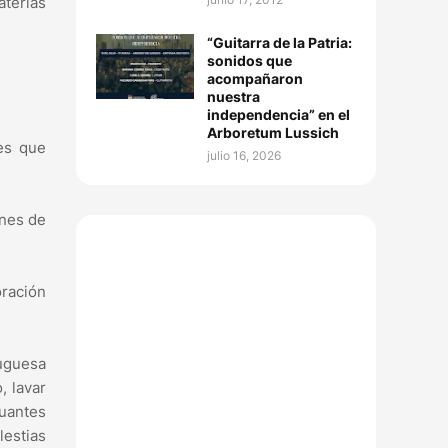
aterias
“Guitarra de la Patria:
sonidos que
acompañaron
nuestra
independencia” en el
Arboretum Lussich
es que
julio 16, 2026
ones de
oración
tuguesa
, lavar
guantes
lestias