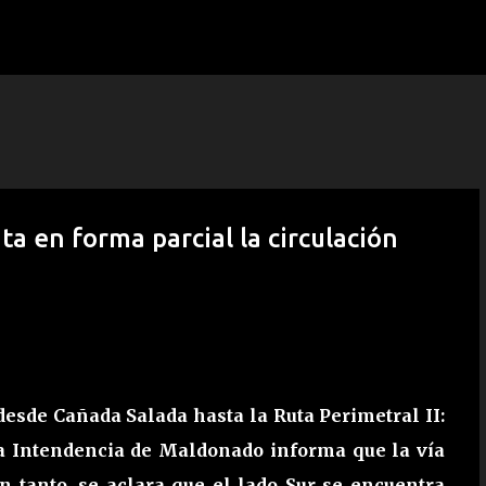
Ir al contenido principal
a en forma parcial la circulación
desde Cañada Salada hasta la Ruta Perimetral II:
la Intendencia de Maldonado informa que la vía
En tanto, se aclara que el lado Sur se encuentra