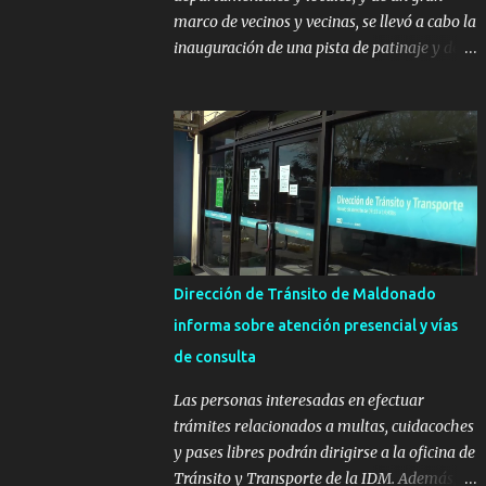
marco de vecinos y vecinas, se llevó a cabo la
inauguración de una pista de patinaje y de
un sector infantil ubicados en el Parque
Metropolitano de La Paz. El proyecto cuenta
con el apoyo del Fondo + Local que es
impulsado por el Programa Uruguay
Integra, de la Dirección de Descentralización
e Inversión Pública de OPP, así como aportes
del Gobierno de Canelones y del Ministerio
de Transporte y Obras Públicas. La nueva
infraestructura deportiva consiste en una
Dirección de Tránsito de Maldonado
plataforma de 35 m por 20 m con banco de
informa sobre atención presencial y vías
hormigón sobre sus laterales. Su destino
de consulta
será polifuncional, permitiendo la práctica
de patín, hockey, gimnasia y la realización
Las personas interesadas en efectuar
de eventos culturales. Próximo a la pista, se
trámites relacionados a multas, cuidacoches
instalaron juegos infantiles y equipamiento
y pases libres podrán dirigirse a la oficina de
urbano (bancos de hormigón y sets de
Tránsito y Transporte de la IDM. Además, la