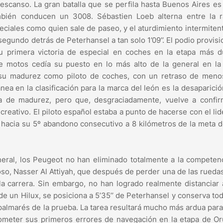
escanso. La gran batalla que se perfila hasta Buenos Aires es
bién conducen un 3008. Sébastien Loeb alterna entre la r
eciales como quien sale de paseo, y el aturdimiento intermiten
egundo detrás de Peterhansel a tan solo 1’09’’. El podio provisi
u primera victoria de especial en coches en la etapa más d
e motos cedía su puesto en lo más alto de la general en la
e su madurez como piloto de coches, con un retraso de meno
ea en la clasificación para la marca del león es la desaparició
lta de madurez, pero que, desgraciadamente, vuelve a confir
reativo. El piloto español estaba a punto de hacerse con el li
 hacia su 5º abandono consecutivo a 8 kilómetros de la meta d
eral, los Peugeot no han eliminado totalmente a la competen
oso, Nasser Al Attiyah, que después de perder una de las rueda
la carrera. Sin embargo, no han logrado realmente distanciar
de un Hilux, se posiciona a 5’35’’ de Peterhansel y conserva to
 palmarés de la prueba. La tarea resultará mucho más ardua par
cometer sus primeros errores de navegación en la etapa de Or