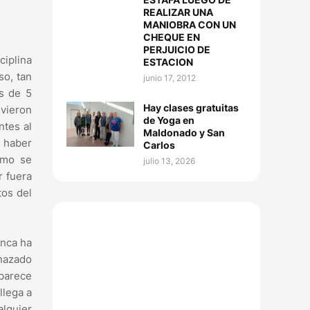
REALIZAR UNA
MANIOBRA CON UN
CHEQUE EN
PERJUICIO DE
ciplina
ESTACION
so, tan
junio 17, 2012
s de 5
Hay clases gratuitas
uvieron
de Yoga en
ntes al
Maldonado y San
n haber
Carlos
ómo se
julio 13, 2026
r fuera
tos del
unca ha
enazado
 parece
llega a
alquier