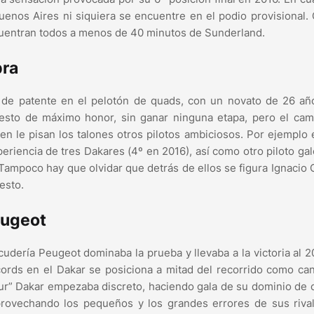
uenos Aires ni siquiera se encuentre en el podio provisional.
ncuentran todos a menos de 40 minutos de Sunderland.
bra
l de patente en el pelotón de quads, con un novato de 26 añ
uesto de máximo honor, sin ganar ninguna etapa, pero el cam
en le pisan los talones otros pilotos ambiciosos. Por ejemplo 
eriencia de tres Dakares (4º en 2016), así como otro piloto gal
 Tampoco hay que olvidar que detrás de ellos se figura Ignacio 
esto.
eugeot
cudería Peugeot dominaba la prueba y llevaba a la victoria al 
cords en el Dakar se posiciona a mitad del recorrido como ca
eur” Dakar empezaba discreto, haciendo gala de su dominio de
rovechando los pequeños y los grandes errores de sus rival