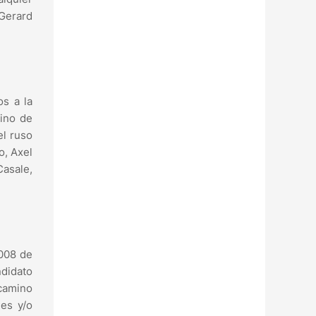
 Gerard
os a la
ino de
el ruso
o, Axel
Casale,
2008 de
ndidato
 camino
es y/o