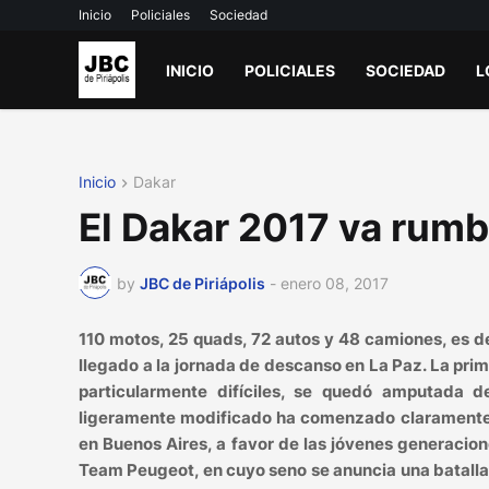
Inicio
Policiales
Sociedad
INICIO
POLICIALES
SOCIEDAD
L
Inicio
Dakar
El Dakar 2017 va rumb
by
JBC de Piriápolis
-
enero 08, 2017
110 motos, 25 quads, 72 autos y 48 camiones, es de
llegado a la jornada de descanso en La Paz. La pri
particularmente difíciles, se quedó amputada 
ligeramente modificado ha comenzado claramente la 
en Buenos Aires, a favor de las jóvenes generaci
Team Peugeot, en cuyo seno se anuncia una batalla e