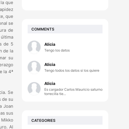
 la que
apidez
te, que
onal se
COMMENTS
ura de
 última
s de 5
Alicia
Tengo los datos
n de la
mar su
Alicia
derazgo
Tengo todos los datos si los quiere
e la 4ª
Alicia
Es cargador Carlos Mauricio saturno
cia. Se
torrecilla tie...
s de su
 a Joan
das sus
a Mikko
CATEGORIES
uro. Al