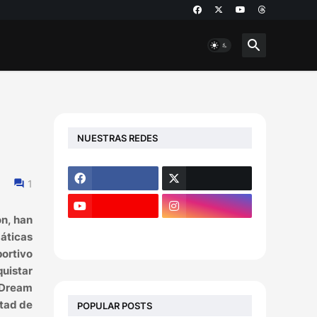
NUESTRAS REDES
1
ón, han
máticas
ortivo
quistar
 Dream
itad de
POPULAR POSTS