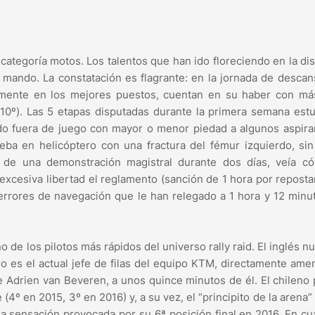
categoría motos. Los talentos que han ido floreciendo en la dis
 mando. La constatación es flagrante: en la jornada de descan
amente en los mejores puestos, cuentan en su haber con má
, 10º). Las 5 etapas disputadas durante la primera semana est
do fuera de juego con mayor o menor piedad a algunos aspira
rueba en helicóptero con una fractura del fémur izquierdo, si
ta de una demonstración magistral durante dos días, veía c
excesiva libertad el reglamento (sanción de 1 hora por reposta
 errores de navegación que le han relegado a 1 hora y 12 minu
 de los pilotos más rápidos del universo rally raid. El inglés n
o es el actual jefe de filas del equipo KTM, directamente am
e Adrien van Beveren, a unos quince minutos de él. El chileno
(4º en 2015, 3º en 2016) y, a su vez, el “principito de la arena” 
 la sensación provocada por su 6ª posición final en 2016. En cu