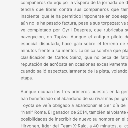
compañeros de equipo la víspera de la jornada de d
tendrá que librar contra sus compañeros que tam
insolente, que le ha permitido imponerse en dos esp
aún no le ha pasado factura, pese a sus torpezas: va s
ve completado por Cyril Despres, que rubricaba s
navegación, en Tupiza. Aunque el antiguo piloto d
especial disputada, hace gala sobre el terreno d
minutos frente a su mentor. La única sombra que plan
clasificación de Carlos Sainz, que no peca de fa
reputación de acróbata en ocasiones excesivamente c
cuando salió espectacularmente de la pista, volando
etapa.
Aunque ocupan los tres primeros puestos en la gen
han beneficiado del abandono de su rival más peligr
Toyota se veía obligado a abandonar el 3er día de 
“Nani” Roma. El ganador de 2014, también al volante 
posibilidades de inscribir de nuevo su nombre en el
Hirvonen, líder del Team X-Raid, a 40 minutos, al 