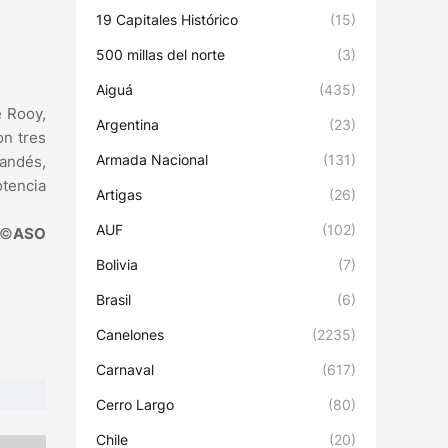
19 Capitales Histórico
(15)
500 millas del norte
(3)
Aiguá
(435)
e Rooy,
Argentina
(23)
on tres
Armada Nacional
(131)
landés,
otencia
Artigas
(26)
AUF
(102)
©
ASO
Bolivia
(7)
Brasil
(6)
Canelones
(2235)
Carnaval
(617)
Cerro Largo
(80)
Chile
(20)