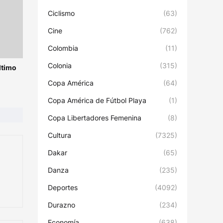
Ciclismo
(63)
Cine
(762)
Colombia
(11)
Colonia
(315)
ltimo
Copa América
(64)
Copa América de Fútbol Playa
(1)
Copa Libertadores Femenina
(8)
Cultura
(7325)
Dakar
(65)
Danza
(235)
Deportes
(4092)
Durazno
(234)
Economía
(638)