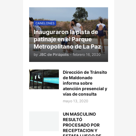
CANELONES
Inauguraron la pista de
patinaje en el Parque
Metropolitano de La Paz
by
JBC de Piriápolis
-
febrero 16, 2020
Dirección de Tránsito
de Maldonado
informa sobre
atención presencial y
vías de consulta
mayo 13, 2020
UN MASCULINO
RESULTÓ
PROCESADO POR
RECEPTACION Y
ESTAFA LUEGO DE