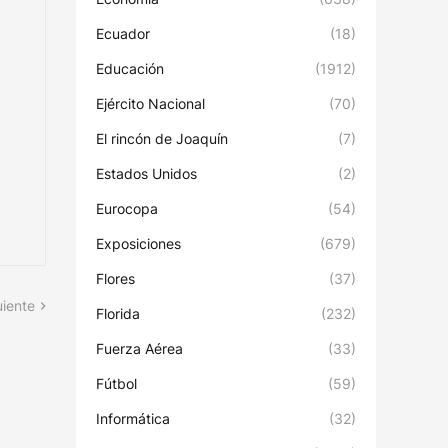
Ecuador
(18)
Educación
(1912)
Ejército Nacional
(70)
El rincón de Joaquín
(7)
Estados Unidos
(2)
Eurocopa
(54)
Exposiciones
(679)
Flores
(37)
uiente
Florida
(232)
Fuerza Aérea
(33)
Fútbol
(59)
Informática
(32)