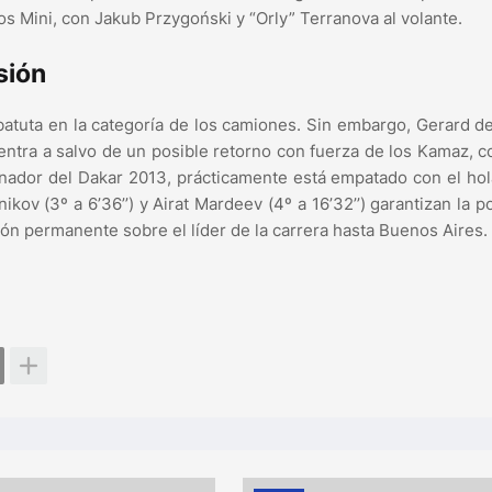
dos Mini, con Jakub Przygoński y “Orly” Terranova al volante.
sión
 batuta en la categoría de los camiones. Sin embargo, Gerard d
ntra a salvo de un posible retorno con fuerza de los Kamaz, c
anador del Dakar 2013, prácticamente está empatado con el ho
v (3º a 6’36’’) y Airat Mardeev (4º a 16’32’’) garantizan la p
sión permanente sobre el líder de la carrera hasta Buenos Aires.