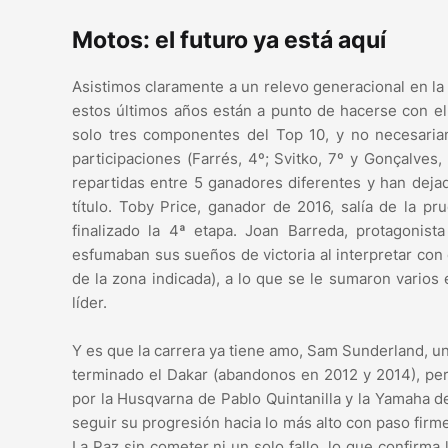
Motos: el futuro ya está aquí
Asistimos claramente a un relevo generacional en la 
estos últimos años están a punto de hacerse con el
solo tres componentes del Top 10, y no necesari
participaciones (Farrés, 4º; Svitko, 7º y Gonçalves
repartidas entre 5 ganadores diferentes y han deja
título. Toby Price, ganador de 2016, salía de la p
finalizado la 4ª etapa. Joan Barreda, protagonis
esfumaban sus sueños de victoria al interpretar con 
de la zona indicada), a lo que se le sumaron varios
líder.
Y es que la carrera ya tiene amo, Sam Sunderland, uno
terminado el Dakar (abandonos en 2012 y 2014), per
por la Husqvarna de Pablo Quintanilla y la Yamaha d
seguir su progresión hacia lo más alto con paso firme 
La Paz sin cometer ni un solo fallo, lo que confirma