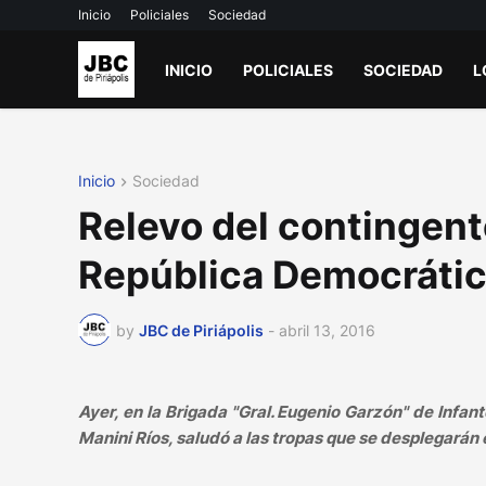
Inicio
Policiales
Sociedad
INICIO
POLICIALES
SOCIEDAD
L
Inicio
Sociedad
Relevo del contingent
República Democrátic
by
JBC de Piriápolis
-
abril 13, 2016
Ayer, en la Brigada "Gral. Eugenio Garzón" de Infant
Manini Ríos, saludó a las tropas que se desplegarán