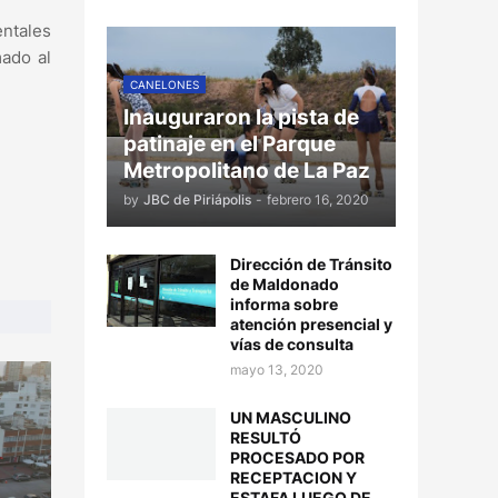
entales
mado al
CANELONES
Inauguraron la pista de
patinaje en el Parque
Metropolitano de La Paz
by
JBC de Piriápolis
-
febrero 16, 2020
Dirección de Tránsito
de Maldonado
informa sobre
atención presencial y
vías de consulta
mayo 13, 2020
UN MASCULINO
RESULTÓ
PROCESADO POR
RECEPTACION Y
ESTAFA LUEGO DE