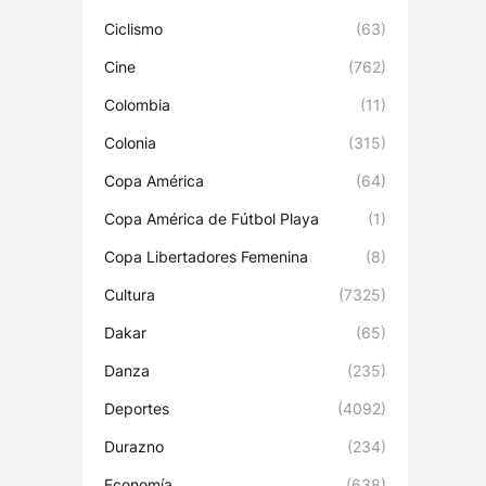
Ciclismo
(63)
Cine
(762)
Colombia
(11)
Colonia
(315)
Copa América
(64)
Copa América de Fútbol Playa
(1)
Copa Libertadores Femenina
(8)
Cultura
(7325)
Dakar
(65)
Danza
(235)
Deportes
(4092)
Durazno
(234)
Economía
(638)