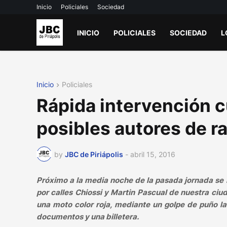
Inicio
Policiales
Sociedad
INICIO
POLICIALES
SOCIEDAD
L
Inicio
Policiales
Rápida intervención 
posibles autores de ra
by
JBC de Piriápolis
-
abril 15, 2016
Próximo a la media noche de la pasada jornada se 
por calles Chiossi y Martin Pascual de nuestra c
una moto color roja, mediante un golpe de puño la 
documentos y una billetera.