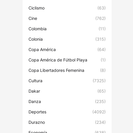
Ciclismo
(63)
Cine
(762)
Colombia
(11)
Colonia
(315)
Copa América
(64)
Copa América de Fútbol Playa
(1)
Copa Libertadores Femenina
(8)
Cultura
(7325)
Dakar
(65)
Danza
(235)
Deportes
(4092)
Durazno
(234)
Economía
(638)