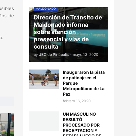
osibles
MALDONADO
años de
Dirección de Tránsito de
Maldonado informa
sobre atención
a.
presencial y vías de
consulta
by
JBC de Piriápolis
-
mayo 13, 2020
Inauguraron la pista
de patinaje en el
Parque
Metropolitano de La
Paz
febrero 16, 2020
UN MASCULINO
RESULTÓ
PROCESADO POR
RECEPTACION Y
ESTAFA LUEGO DE