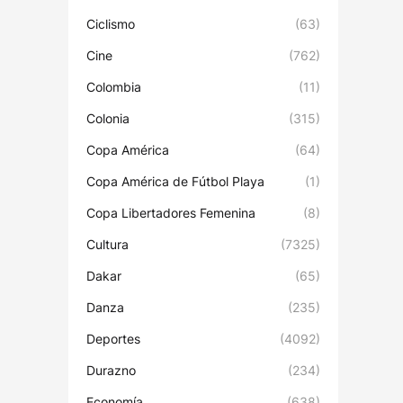
Ciclismo
(63)
Cine
(762)
Colombia
(11)
Colonia
(315)
Copa América
(64)
Copa América de Fútbol Playa
(1)
Copa Libertadores Femenina
(8)
Cultura
(7325)
Dakar
(65)
Danza
(235)
Deportes
(4092)
Durazno
(234)
Economía
(638)