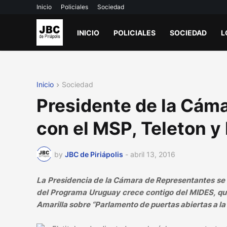
Inicio
Policiales
Sociedad
INICIO
POLICIALES
SOCIEDAD
L
Inicio
Sociedad
Presidente de la Cáma
con el MSP, Teleton y
by
JBC de Piriápolis
-
abril 13, 2016
La Presidencia de la Cámara de Representantes se r
del Programa Uruguay crece contigo del MIDES, qui
Amarilla sobre “Parlamento de puertas abiertas a la