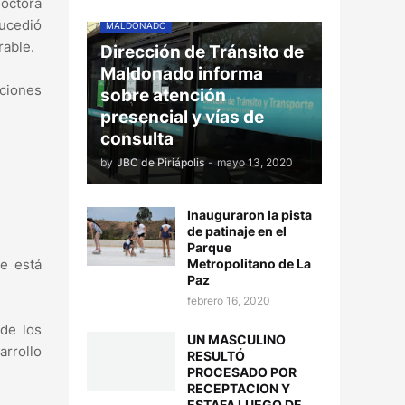
doctora
sucedió
MALDONADO
rable.
Dirección de Tránsito de
Maldonado informa
cciones
sobre atención
presencial y vías de
consulta
by
JBC de Piriápolis
-
mayo 13, 2020
Inauguraron la pista
de patinaje en el
Parque
Metropolitano de La
ue está
Paz
febrero 16, 2020
 de los
UN MASCULINO
arrollo
RESULTÓ
PROCESADO POR
RECEPTACION Y
ESTAFA LUEGO DE