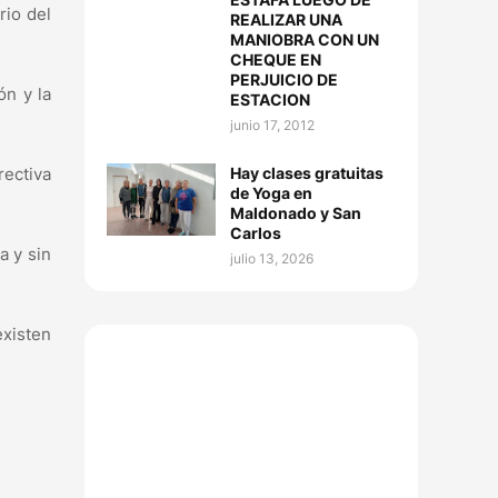
rio del
REALIZAR UNA
MANIOBRA CON UN
CHEQUE EN
PERJUICIO DE
ón y la
ESTACION
junio 17, 2012
Hay clases gratuitas
rectiva
de Yoga en
Maldonado y San
Carlos
a y sin
julio 13, 2026
existen