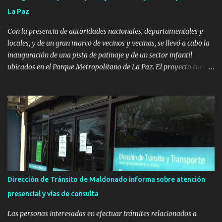
La Paz
Con la presencia de autoridades nacionales, departamentales y
locales, y de un gran marco de vecinos y vecinas, se llevó a cabo la
inauguración de una pista de patinaje y de un sector infantil
ubicados en el Parque Metropolitano de La Paz. El proyecto cuenta
con el apoyo del Fondo + Local que es impulsado por el Programa
Uruguay Integra, de la Dirección de Descentralización e Inversión
Pública de OPP, así como aportes del Gobierno de Canelones y del
Ministerio de Transporte y Obras Públicas. La nueva
infraestructura deportiva consiste en una plataforma de 35 m por
20 m con banco de hormigón sobre sus laterales. Su destino será
polifuncional, permitiendo la práctica de patín, hockey, gimnasia y
la realización de eventos culturales. Próximo a la pista, se
instalaron juegos infantiles y equipamiento urbano (bancos de
Dirección de Tránsito de Maldonado informa sobre atención
hormigón y sets de bancos y mesas). A su vez, se incorporaron
presencial y vías de consulta
nuevos pavimentos e iluminación. La totalidad de estas obras
implicaron una inversión estimada ...
Las personas interesadas en efectuar trámites relacionados a