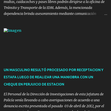
multas, cuidacoches y pases libres podrán dirigirse a la oficina de
Tránsito y Transporte de la IDM. Además, la mencionada
dependencia brinda asesoramiento mediante comunicación
telefónica y correo electrónico. La dependencia admitirá el ingreso
de hasta cinco personas a la oficina. En cuanto a la atención
presencial comprende los siguientes trámites: Multas: devolución
de licencias de conducir retenidas por espirometrías y trámites
para la devolución de motos retenidas. Cuidacoches en general.
Pases libres: recargas, renovaciones y estudiantes. Información por
vía telefónica y correo electrónico: Multas: reclamos o consultas a
descargostransito@maldonado.gub.uy, o al teléfono 4222
1921(interno 1456). Cuidacoches: consultas a
UN MASCULINO RESULTÓ PROCESADO POR RECEPTACION Y
transitoytransporte@maldonado.gub.uy, teléfono 4222
ESTAFA LUEGO DE REALIZAR UNA MANIOBRA CON UN
1921(interno 1246). Transporte: consultas generales relacionadas a
CHEQUE EN PERJUICIO DE ESTACION
Uber y Taxi, a través de transporte@maldonado.gub.uy, t...
El Personal de la Dirección de Investigaciones de esta Jefatura de
Policía venía llevando a cabo averiguaciones de acuerdo a una
denuncia escrita presentada el pasado 03 de abril de 2012, por el