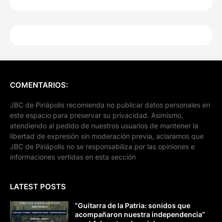
COMENTARIOS:
JBC de Piriápolis recomienda no publicar datos personales en
este espacio para preservar su privacidad. Asimismo,
atendiendo al pedido de nuestros usuarios de mantener la
libertad de expresión sin moderación previa, aclaramos que
JBC de Piriápolis no se responsabiliza por las opiniones e
informaciones vertidas en esta sección
LATEST POSTS
“Guitarra de la Patria: sonidos que
acompañaron nuestra independencia”