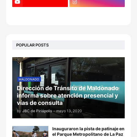
POPULAR POSTS
MALDONADO
Dirección de Tránsito de Maldonado
informa sobre atención presencial y
vías de consulta
by
JBC de Piriápolis
-
mayo 13, 2020
Inauguraron la pista de patinaje en
el Parque Metropolitano de La Paz