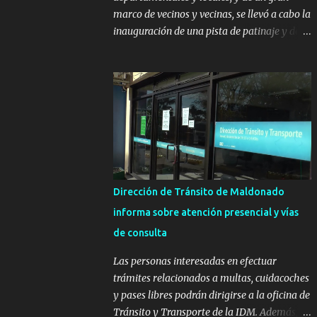
marco de vecinos y vecinas, se llevó a cabo la
inauguración de una pista de patinaje y de
un sector infantil ubicados en el Parque
Metropolitano de La Paz. El proyecto cuenta
con el apoyo del Fondo + Local que es
impulsado por el Programa Uruguay
Integra, de la Dirección de Descentralización
e Inversión Pública de OPP, así como aportes
del Gobierno de Canelones y del Ministerio
de Transporte y Obras Públicas. La nueva
infraestructura deportiva consiste en una
Dirección de Tránsito de Maldonado
plataforma de 35 m por 20 m con banco de
informa sobre atención presencial y vías
hormigón sobre sus laterales. Su destino
de consulta
será polifuncional, permitiendo la práctica
de patín, hockey, gimnasia y la realización
Las personas interesadas en efectuar
de eventos culturales. Próximo a la pista, se
trámites relacionados a multas, cuidacoches
instalaron juegos infantiles y equipamiento
y pases libres podrán dirigirse a la oficina de
urbano (bancos de hormigón y sets de
Tránsito y Transporte de la IDM. Además, la