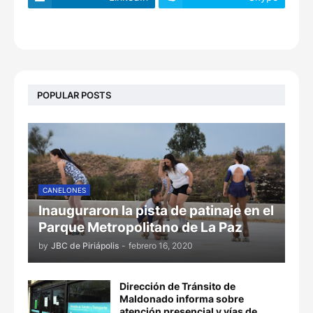
footer-wrapper
POPULAR POSTS
CANELONES
Inauguraron la pista de patinaje en el
Parque Metropolitano de La Paz
by
JBC de Piriápolis
-
febrero 16, 2020
Dirección de Tránsito de
Maldonado informa sobre
atención presencial y vías de