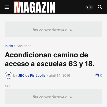
Responsive Advertisement
Inicio
Sociedad
Acondicionan camino de
acceso a escuelas 63 y 18.
by
JBC de Piriápolis
-
abril 14, 2016
0
Ad 1
Responsive Advertisement