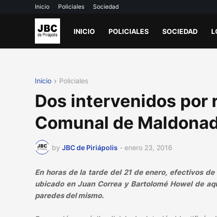
Inicio
Policiales
Sociedad
INICIO
POLICIALES
SOCIEDAD
L
Inicio
Policiales
Dos intervenidos por r
Comunal de Maldonad
by
JBC de Piriápolis
-
enero 23, 2016
En horas de la tarde del 21 de enero, efectivos d
ubicado en Juan Correa y Bartolomé Howel de aquell
paredes del mismo.