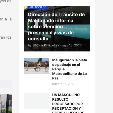
ayos de
MALDONADO
Dirección de Tránsito de
er a la
Maldonado informa
sobre atención
presencial y vías de
ran los
consulta
by
JBC de Piriápolis
-
mayo 13, 2020
Inauguraron la pista
de patinaje en el
Parque
Metropolitano de La
Paz
febrero 16, 2020
UN MASCULINO
RESULTÓ
PROCESADO POR
RECEPTACION Y
ESTAFA LUEGO DE