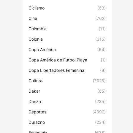
Ciclismo
(63)
Cine
(762)
Colombia
(11)
Colonia
(315)
Copa América
(64)
Copa América de Fútbol Playa
(1)
Copa Libertadores Femenina
(8)
Cultura
(7325)
Dakar
(65)
Danza
(235)
Deportes
(4092)
Durazno
(234)
Economía
(638)