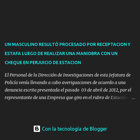
de licencias de conducir retenidas por espirometrías y trámites
para la devolución de motos retenidas. Cuidacoches en general.
Pases libres: recargas, renovaciones y estudiantes. Información por
vía telefónica y correo electrónico: Multas: reclamos o consultas a
descargostransito@maldonado.gub.uy, o al teléfono 4222
1921(interno 1456). Cuidacoches: consultas a
UN MASCULINO RESULTÓ PROCESADO POR RECEPTACION Y
transitoytransporte@maldonado.gub.uy, teléfono 4222
ESTAFA LUEGO DE REALIZAR UNA MANIOBRA CON UN
1921(interno 1246). Transporte: consultas generales relacionadas a
CHEQUE EN PERJUICIO DE ESTACION
Uber y Taxi, a través de transporte@maldonado.gub.uy, t...
El Personal de la Dirección de Investigaciones de esta Jefatura de
Policía venía llevando a cabo averiguaciones de acuerdo a una
denuncia escrita presentada el pasado 03 de abril de 2012, por el
representante de una Empresa que gira en el rubro de Estación de
Servicio de la ciudad de Pan de Azúcar.-
Con la tecnología de Blogger