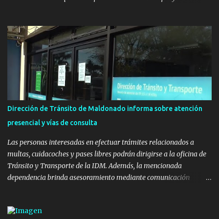
con el apoyo del Fondo + Local que es impulsado por el Programa
Uruguay Integra, de la Dirección de Descentralización e Inversión
Pública de OPP, así como aportes del Gobierno de Canelones y del
Ministerio de Transporte y Obras Públicas. La nueva
infraestructura deportiva consiste en una plataforma de 35 m por
20 m con banco de hormigón sobre sus laterales. Su destino será
polifuncional, permitiendo la práctica de patín, hockey, gimnasia y
la realización de eventos culturales. Próximo a la pista, se
instalaron juegos infantiles y equipamiento urbano (bancos de
Dirección de Tránsito de Maldonado informa sobre atención
hormigón y sets de bancos y mesas). A su vez, se incorporaron
presencial y vías de consulta
nuevos pavimentos e iluminación. La totalidad de estas obras
implicaron una inversión estimada ...
Las personas interesadas en efectuar trámites relacionados a
multas, cuidacoches y pases libres podrán dirigirse a la oficina de
Tránsito y Transporte de la IDM. Además, la mencionada
dependencia brinda asesoramiento mediante comunicación
telefónica y correo electrónico. La dependencia admitirá el ingreso
de hasta cinco personas a la oficina. En cuanto a la atención
presencial comprende los siguientes trámites: Multas: devolución