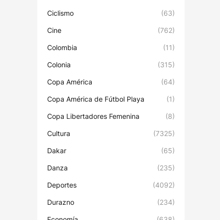
Ciclismo
(63)
Cine
(762)
Colombia
(11)
Colonia
(315)
Copa América
(64)
Copa América de Fútbol Playa
(1)
Copa Libertadores Femenina
(8)
Cultura
(7325)
Dakar
(65)
Danza
(235)
Deportes
(4092)
Durazno
(234)
Economía
(638)