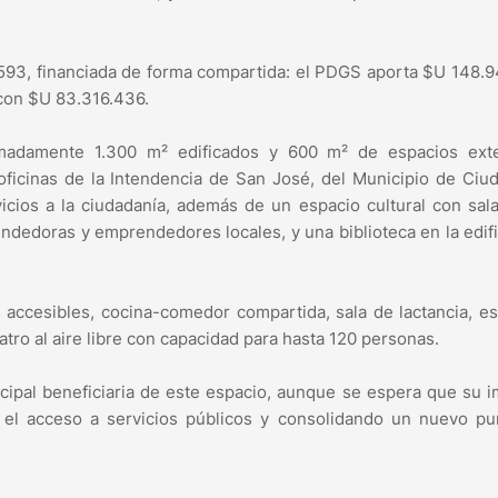
.593, financiada de forma compartida: el PDGS aporta $U 148.9
 con $U 83.316.436.
imadamente 1.300 m² edificados y 600 m² de espacios exte
oficinas de la Intendencia de San José, del Municipio de Ciu
icios a la ciudadanía, además de un espacio cultural con sal
endedoras y emprendedores locales, y una biblioteca en la edif
accesibles, cocina-comedor compartida, sala de lactancia, e
tro al aire libre con capacidad para hasta 120 personas.
ncipal beneficiaria de este espacio, aunque se espera que su 
o el acceso a servicios públicos y consolidando un nuevo pu