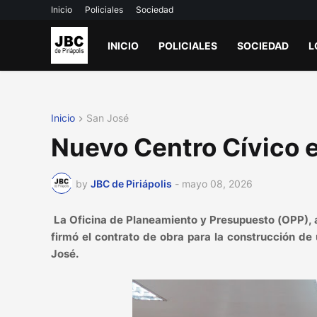
Inicio
Policiales
Sociedad
INICIO
POLICIALES
SOCIEDAD
L
Inicio
San José
Nuevo Centro Cívico e
by
JBC de Piriápolis
-
mayo 08, 2026
La Oficina de Planeamiento y Presupuesto (OPP), 
firmó el contrato de obra para la construcción d
José.