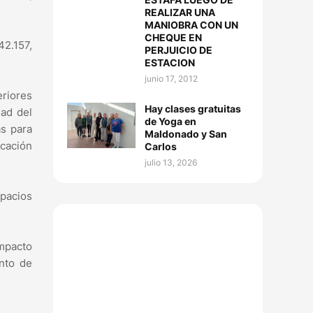
REALIZAR UNA
MANIOBRA CON UN
CHEQUE EN
42.157,
PERJUICIO DE
ESTACION
junio 17, 2012
riores
Hay clases gratuitas
dad del
de Yoga en
as para
Maldonado y San
icación
Carlos
julio 13, 2026
spacios
impacto
nto de