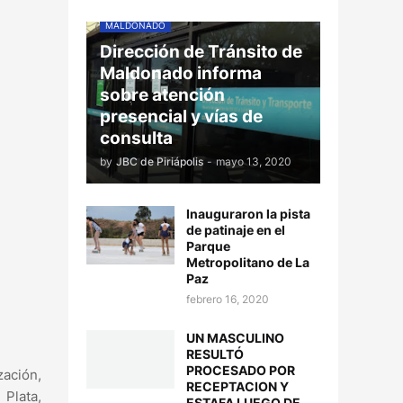
MALDONADO
Dirección de Tránsito de
Maldonado informa
sobre atención
presencial y vías de
consulta
by
JBC de Piriápolis
-
mayo 13, 2020
Inauguraron la pista
de patinaje en el
Parque
Metropolitano de La
Paz
febrero 16, 2020
UN MASCULINO
RESULTÓ
PROCESADO POR
zación,
RECEPTACION Y
 Plata,
ESTAFA LUEGO DE