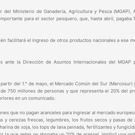
ar del Ministerio de Ganadería, Agricultura y Pesca (MGAP), 
 importante para el sector pesquero, que, hasta abril, pagaba
n facilitará el ingreso de otros productos nacionales a ese 
es ante la Dirección de Asuntos Internacionales del MGAP p
a partir del 1.° de mayo, el Mercado Común del Sur (Mercosur) 
 de 750 millones de personas y que representa el 20% del pr
teriores en un comunicado.
ienes que no pagan aranceles para ingresar al mercado europeo
 y cerezas frescas, legumbres, los frutos secos y pasas de 
harina de soja, los tops de lana peinada, fertilizantes y fungicid
por la que antes se abonaba un 20% de arancel, implicó una re