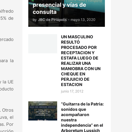
presencial y vías de
Alfredo
consulta
 15% de
by
JBC de Piriápolis
-
mayo 13, 2020
UN MASCULINO
mercado
RESULTÓ
PROCESADO POR
RECEPTACION Y
ESTAFA LUEGO DE
ara la
REALIZAR UNA
MANIOBRA CON UN
CHEQUE EN
PERJUICIO DE
y la UE
ESTACION
oducto
junio 17, 2012
“Guitarra de la Patria:
sonidos que
. Otros
acompañaron
uva, el
nuestra
as. Por
independencia” en el
Arboretum Lussich
ducción