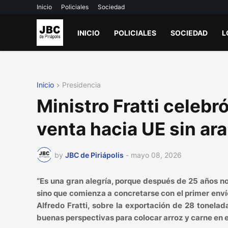
Inicio
Policiales
Sociedad
INICIO
POLICIALES
SOCIEDAD
L
Inicio
Presidencia
Ministro Fratti celeb
venta hacia UE sin ar
by
JBC de Piriápolis
-
mayo 08, 2026
“Es una gran alegría, porque después de 25 años no
sino que comienza a concretarse con el primer enví
Alfredo Fratti, sobre la exportación de 28 tonela
buenas perspectivas para colocar arroz y carne en