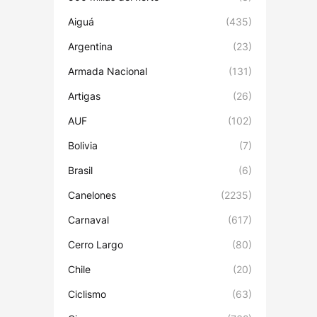
Aiguá
(435)
Argentina
(23)
Armada Nacional
(131)
Artigas
(26)
AUF
(102)
Bolivia
(7)
Brasil
(6)
Canelones
(2235)
Carnaval
(617)
Cerro Largo
(80)
Chile
(20)
Ciclismo
(63)