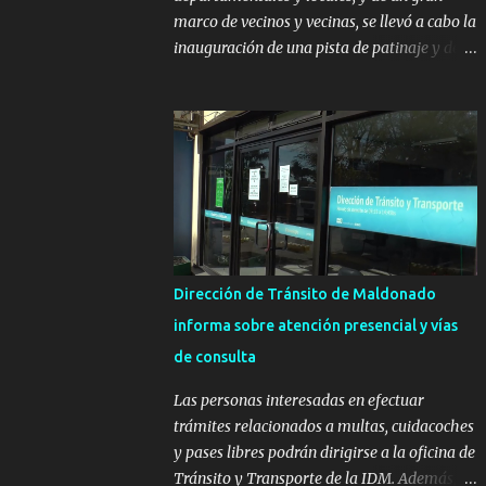
marco de vecinos y vecinas, se llevó a cabo la
inauguración de una pista de patinaje y de
un sector infantil ubicados en el Parque
Metropolitano de La Paz. El proyecto cuenta
con el apoyo del Fondo + Local que es
impulsado por el Programa Uruguay
Integra, de la Dirección de Descentralización
e Inversión Pública de OPP, así como aportes
del Gobierno de Canelones y del Ministerio
de Transporte y Obras Públicas. La nueva
infraestructura deportiva consiste en una
Dirección de Tránsito de Maldonado
plataforma de 35 m por 20 m con banco de
informa sobre atención presencial y vías
hormigón sobre sus laterales. Su destino
de consulta
será polifuncional, permitiendo la práctica
de patín, hockey, gimnasia y la realización
Las personas interesadas en efectuar
de eventos culturales. Próximo a la pista, se
trámites relacionados a multas, cuidacoches
instalaron juegos infantiles y equipamiento
y pases libres podrán dirigirse a la oficina de
urbano (bancos de hormigón y sets de
Tránsito y Transporte de la IDM. Además, la