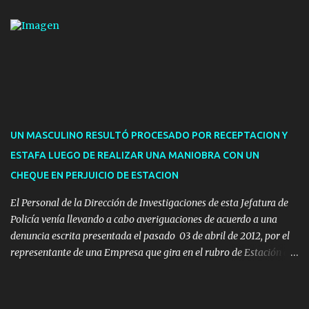
de hasta cinco personas a la oficina. En cuanto a la atención
presencial comprende los siguientes trámites: Multas: devolución
de licencias de conducir retenidas por espirometrías y trámites
para la devolución de motos retenidas. Cuidacoches en general.
Pases libres: recargas, renovaciones y estudiantes. Información por
vía telefónica y correo electrónico: Multas: reclamos o consultas a
descargostransito@maldonado.gub.uy, o al teléfono 4222
1921(interno 1456). Cuidacoches: consultas a
UN MASCULINO RESULTÓ PROCESADO POR RECEPTACION Y
transitoytransporte@maldonado.gub.uy, teléfono 4222
ESTAFA LUEGO DE REALIZAR UNA MANIOBRA CON UN
1921(interno 1246). Transporte: consultas generales relacionadas a
CHEQUE EN PERJUICIO DE ESTACION
Uber y Taxi, a través de transporte@maldonado.gub.uy, t...
El Personal de la Dirección de Investigaciones de esta Jefatura de
Policía venía llevando a cabo averiguaciones de acuerdo a una
denuncia escrita presentada el pasado 03 de abril de 2012, por el
representante de una Empresa que gira en el rubro de Estación de
Servicio de la ciudad de Pan de Azúcar.-