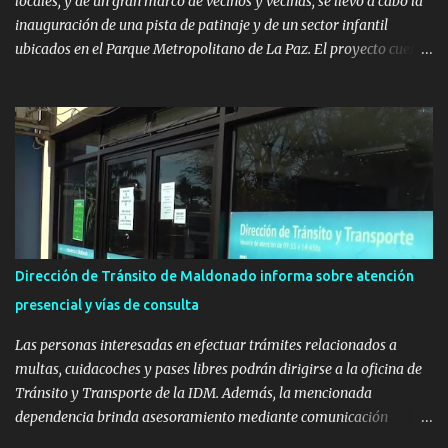
locales, y de un gran marco de vecinos y vecinas, se llevó a cabo la
inauguración de una pista de patinaje y de un sector infantil
ubicados en el Parque Metropolitano de La Paz. El proyecto cuenta
con el apoyo del Fondo + Local que es impulsado por el Programa
Uruguay Integra, de la Dirección de Descentralización e Inversión
Pública de OPP, así como aportes del Gobierno de Canelones y del
Ministerio de Transporte y Obras Públicas. La nueva
infraestructura deportiva consiste en una plataforma de 35 m por
20 m con banco de hormigón sobre sus laterales. Su destino será
polifuncional, permitiendo la práctica de patín, hockey, gimnasia y
la realización de eventos culturales. Próximo a la pista, se
instalaron juegos infantiles y equipamiento urbano (bancos de
Dirección de Tránsito de Maldonado informa sobre atención
hormigón y sets de bancos y mesas). A su vez, se incorporaron
presencial y vías de consulta
nuevos pavimentos e iluminación. La totalidad de estas obras
implicaron una inversión estimada ...
Las personas interesadas en efectuar trámites relacionados a
multas, cuidacoches y pases libres podrán dirigirse a la oficina de
Tránsito y Transporte de la IDM. Además, la mencionada
dependencia brinda asesoramiento mediante comunicación
telefónica y correo electrónico. La dependencia admitirá el ingreso