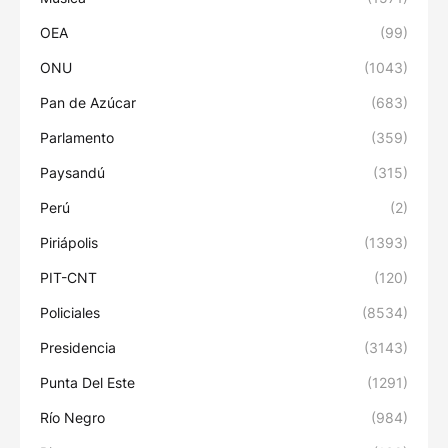
OEA
(99)
ONU
(1043)
Pan de Azúcar
(683)
Parlamento
(359)
Paysandú
(315)
Perú
(2)
Piriápolis
(1393)
PIT-CNT
(120)
Policiales
(8534)
Presidencia
(3143)
Punta Del Este
(1291)
Río Negro
(984)