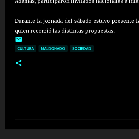
Además, participaron invitados nacionales e int
Durante la jornada del sábado estuvo presente l
quien recorrió las distintas propuestas.
CULTURA
MALDONADO
SOCIEDAD
C
o
m
e
n