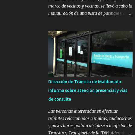
marco de vecinos y vecinas, se llevó a cabo la
inauguración de una pista de patinaje y de
un sector infantil ubicados en el Parque
Metropolitano de La Paz. El proyecto cuenta
con el apoyo del Fondo + Local que es
impulsado por el Programa Uruguay
Integra, de la Dirección de Descentralización
e Inversión Pública de OPP, así como aportes
del Gobierno de Canelones y del Ministerio
de Transporte y Obras Públicas. La nueva
infraestructura deportiva consiste en una
Dirección de Tránsito de Maldonado
plataforma de 35 m por 20 m con banco de
informa sobre atención presencial y vías
hormigón sobre sus laterales. Su destino
de consulta
será polifuncional, permitiendo la práctica
de patín, hockey, gimnasia y la realización
Las personas interesadas en efectuar
de eventos culturales. Próximo a la pista, se
trámites relacionados a multas, cuidacoches
instalaron juegos infantiles y equipamiento
y pases libres podrán dirigirse a la oficina de
urbano (bancos de hormigón y sets de
Tránsito y Transporte de la IDM. Además, la