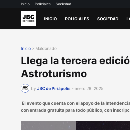
Inicio
Policiales
Sociedad
INICIO
POLICIALES
SOCIEDAD
L
Inicio
Maldonado
Llega la tercera edici
Astroturismo
by
JBC de Piriápolis
-
enero 28, 2025
El evento que cuenta con el apoyo de la Intendenc
con entrada gratuita para todo público, con inscripc