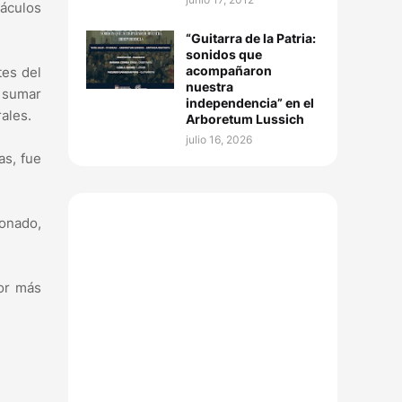
táculos
“Guitarra de la Patria:
sonidos que
acompañaron
tes del
nuestra
 sumar
independencia” en el
ales.
Arboretum Lussich
julio 16, 2026
as, fue
onado,
Por más