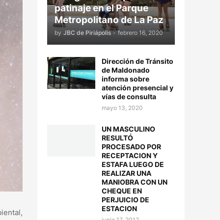
patinaje en el Parque
Metropolitano de La Paz
by
JBC de Piriápolis
-
febrero 16, 2020
Dirección de Tránsito
de Maldonado
informa sobre
atención presencial y
vías de consulta
mayo 13, 2020
UN MASCULINO
RESULTÓ
PROCESADO POR
RECEPTACION Y
ESTAFA LUEGO DE
REALIZAR UNA
MANIOBRA CON UN
CHEQUE EN
PERJUICIO DE
ESTACION
ental,
junio 17, 2012