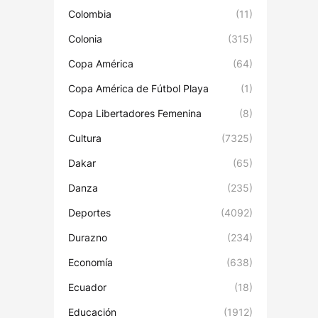
Colombia
(11)
Colonia
(315)
Copa América
(64)
Copa América de Fútbol Playa
(1)
Copa Libertadores Femenina
(8)
Cultura
(7325)
Dakar
(65)
Danza
(235)
Deportes
(4092)
Durazno
(234)
Economía
(638)
Ecuador
(18)
Educación
(1912)