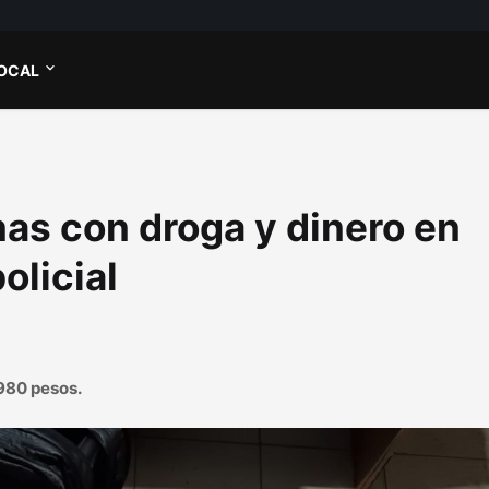
OCAL
as con droga y dinero en
olicial
.980 pesos.