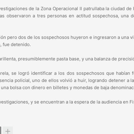
estigaciones de la Zona Operacional II patrullaba la ciudad de
as observaron a tres personas en actitud sospechosa, una de
ación pero dos de los sospechosos huyeron e ingresaron a una v
a, fue detenido.
arillenta, presumiblemente pasta base, y una balanza de precisi
arela, se logró identificar a los dos sospechosos que habían 
sencia policial, uno de ellos volvió a huir, logrando detener a l
a una bolsa con dinero en billetes y monedas de baja denominac
estigaciones, y se encuentran a la espera de la audiencia en Fis