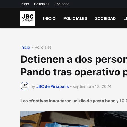
Inicio
Policiales
Sociedad
INICIO
POLICIALES
SOCIEDAD
L
Inicio
Policiales
Detienen a dos person
Pando tras operativo p
by
JBC de Piriápolis
-
septiembre 13, 2024
Los efectivos incautaron un kilo de pasta base y 10