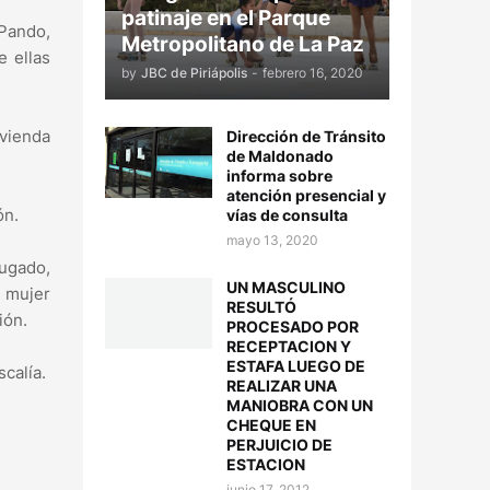
patinaje en el Parque
 Pando,
Metropolitano de La Paz
 ellas
by
JBC de Piriápolis
-
febrero 16, 2020
ivienda
Dirección de Tránsito
de Maldonado
informa sobre
atención presencial y
ón.
vías de consulta
mayo 13, 2020
fugado,
UN MASCULINO
a mujer
RESULTÓ
ión.
PROCESADO POR
RECEPTACION Y
ESTAFA LUEGO DE
calía.
REALIZAR UNA
MANIOBRA CON UN
CHEQUE EN
PERJUICIO DE
ESTACION
junio 17, 2012