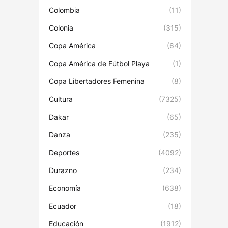
Colombia
(11)
Colonia
(315)
Copa América
(64)
Copa América de Fútbol Playa
(1)
Copa Libertadores Femenina
(8)
Cultura
(7325)
Dakar
(65)
Danza
(235)
Deportes
(4092)
Durazno
(234)
Economía
(638)
Ecuador
(18)
Educación
(1912)