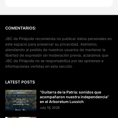
COMENTARIOS:
JBC de Piriápolis recomienda no publicar datos personales en
este espacio para preservar su privacidad. Asimismo,
atendiendo al pedido de nuestros usuarios de mantener la
libertad de expresión sin moderación previa, aclaramos que
JBC de Piriápolis no se responsabiliza por las opiniones e
informaciones vertidas en esta sección
LATEST POSTS
“Guitarra de la Patria: sonidos que
acompañaron nuestra independencia”
en el Arboretum Lussich
July 16, 2026